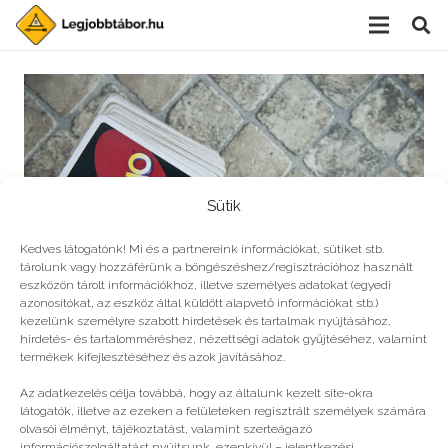
Sütik
Kedves látogatónk! Mi és a partnereink információkat, sütiket stb.
tárolunk vagy hozzáférünk a böngészéshez/regisztrációhoz használt
eszközön tárolt információkhoz, illetve személyes adatokat (egyedi
azonosítókat, az eszköz által küldött alapvető információkat stb.)
kezelünk személyre szabott hirdetések és tartalmak nyújtásához,
hirdetés- és tartalomméréshez, nézettségi adatok gyűjtéséhez, valamint
Hat ok, amiért jó társasjátékozni
termékek kifejlesztéséhez és azok javításához.
Az adatkezelés célja továbbá, hogy az általunk kezelt site-okra
látogatók, illetve az ezeken a felületeken regisztrált személyek számára
olvasói élményt, tájékoztatást, valamint szerteágazó
információszolgáltatást nyújtsunk, ezenkívül – jelentkezési