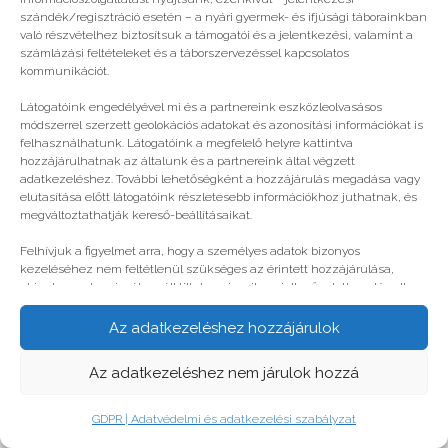
© legjobbtabor.hu
szándék/regisztráció esetén – a nyári gyermek- és ifjúsági táborainkban
való részvételhez biztosítsuk a támogatói és a jelentkezési, valamint a
GDPR | Adatvédelmi és adatkezelési szabályzat
számlázási feltételeket és a táborszervezéssel kapcsolatos
kommunikációt.
Látogatóink engedélyével mi és a partnereink eszközleolvasásos
módszerrel szerzett geolokációs adatokat és azonosítási információkat is
felhasználhatunk. Látogatóink a megfelelő helyre kattintva
hozzájárulhatnak az általunk és a partnereink által végzett
adatkezeléshez. További lehetőségként a hozzájárulás megadása vagy
elutasítása előtt látogatóink részletesebb információkhoz juthatnak, és
megváltoztathatják kereső-beállításaikat.
Felhívjuk a figyelmet arra, hogy a személyes adatok bizonyos
kezeléséhez nem feltétlenül szükséges az érintett hozzájárulása,
akinek azonban jogában áll tiltakozni az ilyen jellegű adatkezelés ellen.
A beállítások csak erre a weboldalra érvényesek. Erre a webhelyre
visszatérve vagy az ADATKEZELÉSI TÁJÉKOZTATÓ, ADATVÉDELMI ÉS
Az adatkezeléshez hozzájárulok
ADATKEZELÉSI SZABÁLYZAT A PT-WEBOLDALAK LÁTOGATÓINAK ÉS
FELHASZNÁLÓINAK segítségével bármikor megváltoztathatók a
Az adatkezeléshez nem járulok hozzá
beállítások.
GDPR | Adatvédelmi és adatkezelési szabályzat