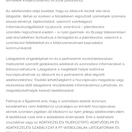
termékek kifejlesztéséhez és azok javításához.
Az adatkezelés célja továbbá, hogy az általunk kezelt site-okra
Az e-mail címet nem tesszük közzé.
A kötelező
látogatók, illetve az ezeken a felületeken regisztrált személyek számára
mezőket
*
karakterrel jelöltük
olvasói élményt, tájékoztatást, valamint szerteágazó
információszolgáltatást nyújtsunk, ezenkívül – jelentkezési
szándék/regisztráció esetén – a nyári gyermek- és ifjúsági táborainkban
való részvételhez biztosítsuk a támogatói és a jelentkezési, valamint a
számlázási feltételeket és a táborszervezéssel kapcsolatos
kommunikációt.
Látogatóink engedélyével mi és a partnereink eszközleolvasásos
módszerrel szerzett geolokációs adatokat és azonosítási információkat is
felhasználhatunk. Látogatóink a megfelelő helyre kattintva
hozzájárulhatnak az általunk és a partnereink által végzett
adatkezeléshez. További lehetőségként a hozzájárulás megadása vagy
elutasítása előtt látogatóink részletesebb információkhoz juthatnak, és
megváltoztathatják kereső-beállításaikat.
Felhívjuk a figyelmet arra, hogy a személyes adatok bizonyos
kezeléséhez nem feltétlenül szükséges az érintett hozzájárulása,
akinek azonban jogában áll tiltakozni az ilyen jellegű adatkezelés ellen.
A nevem, e-mail címem, és weboldalcímem
A beállítások csak erre a weboldalra érvényesek. Erre a webhelyre
mentése a böngészőben a következő
visszatérve vagy az ADATKEZELÉSI TÁJÉKOZTATÓ, ADATVÉDELMI ÉS
hozzászólásomhoz.
ADATKEZELÉSI SZABÁLYZAT A PT-WEBOLDALAK LÁTOGATÓINAK ÉS