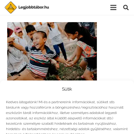
Sütik
Egy héten át (van, ahol öt napig tart a hét) egy gyerek
etetése, elszállásolása, foglalkoztatása, szórakoztatása,
Kedves látogatónk! Mi és a partnereink információkat, sütiket stb.
tárolunk vagy hozzáférünk a böngészéshez/regisztrációhoz használt
felügyelete kerül ennyibe.
eszközön tárolt információkhoz, illetve személyes adatokat (egyedi
azonosítókat, az eszköz által küldött alapvető információkat stb.)
kezelünk személyre szabott hirdetések és tartalmak nyújtásához,
hirdetés- és tartalomméréshez, nézettségi adatok gyűjtéséhez, valamint
Vélemény, hozzászólás?