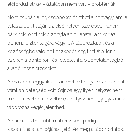
előfordulhatnak – általában nem várt – problémák.
Nem csupán a legkisebbeket érintheti a honvágy, ami a
válaszadók listáján az első helyen szerepelt, hanem
bárkinek lehetnek bizonytalan pillanatai, amikor az
otthona biztonságára vágyik. A táboroztatók és a
közösségbe való beilleszkedés segíthet átbillenni
ezeken a pontokon, és feledtetni a bizonytalanságból
akadó rossz érzéseket.
A második leggyakrabban említett negatív tapasztalat a
váratlan betegség volt. Sajnos egy ilyen helyzet nem
minden esetben kezelhető a helyszínen, így gyakran a
táborozás végét jelentheti.
A harmadik fő problémaforrásként pedig a
kiszámíthatatlan időjárást jelölték meg a táboroztatók,