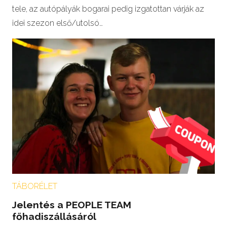
tele, az autópályák bogarai pedig izgatottan várják az
idei szezon első/utolsó…
TÁBORÉLET
Jelentés a PEOPLE TEAM
főhadiszállásáról