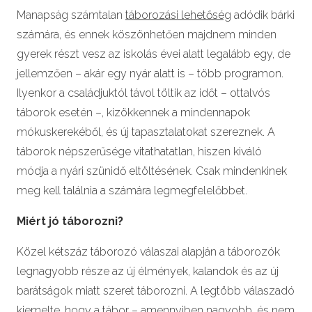
Manapság számtalan
táborozási lehetőség
adódik bárki
számára, és ennek köszönhetően majdnem minden
gyerek részt vesz az iskolás évei alatt legalább egy, de
jellemzően – akár egy nyár alatt is – több programon.
Ilyenkor a családjuktól távol töltik az időt – ottalvós
táborok esetén –, kizökkennek a mindennapok
mókuskerekéből, és új tapasztalatokat szereznek. A
táborok népszerűsége vitathatatlan, hiszen kiváló
módja a nyári szünidő eltöltésének. Csak mindenkinek
meg kell találnia a számára legmegfelelőbbet.
Miért jó táborozni?
Közel kétszáz táborozó válaszai alapján a táborozók
legnagyobb része az új élmények, kalandok és az új
barátságok miatt szeret táborozni. A legtöbb válaszadó
kiemelte, hogy a tábor – amennyiben nagyobb, és nem