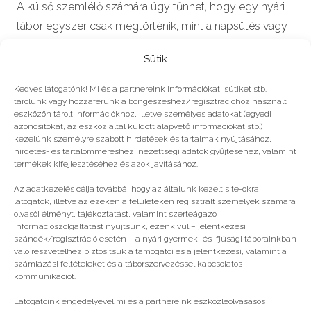
A külső szemlélő számára úgy tűnhet, hogy egy nyári
tábor egyszer csak megtörténik, mint a napsütés vagy
a görögdinnye megjelenése…
Sütik
Kedves látogatónk! Mi és a partnereink információkat, sütiket stb.
tárolunk vagy hozzáférünk a böngészéshez/regisztrációhoz használt
#2025
eszközön tárolt információkhoz, illetve személyes adatokat (egyedi
azonosítókat, az eszköz által küldött alapvető információkat stb.)
kezelünk személyre szabott hirdetések és tartalmak nyújtásához,
hirdetés- és tartalomméréshez, nézettségi adatok gyűjtéséhez, valamint
Még több
termékek kifejlesztéséhez és azok javításához.
Az adatkezelés célja továbbá, hogy az általunk kezelt site-okra
látogatók, illetve az ezeken a felületeken regisztrált személyek számára
olvasói élményt, tájékoztatást, valamint szerteágazó
információszolgáltatást nyújtsunk, ezenkívül – jelentkezési
szándék/regisztráció esetén – a nyári gyermek- és ifjúsági táborainkban
való részvételhez biztosítsuk a támogatói és a jelentkezési, valamint a
számlázási feltételeket és a táborszervezéssel kapcsolatos
kommunikációt.
Látogatóink engedélyével mi és a partnereink eszközleolvasásos