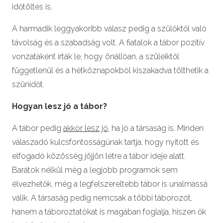
időtöltés is.
A harmadik leggyakoribb válasz pedig a szülőktől való
távolság és a szabadság volt. A fiatalok a tábor pozitív
vonzataként írták le, hogy önállóan, a szüleiktől
függetlenül és a hétköznapokból kiszakadva tölthetik a
szünidőt.
Hogyan lesz jó a tábor?
A tábor pedig
akkor lesz jó
, ha jó a társaság is. Minden
válaszadó kulcsfontosságúnak tartja, hogy nyitott és
elfogadó közösség jöjjön létre a tábor ideje alatt.
Barátok nélkül még a legjobb programok sem
élvezhetők, még a legfelszereltebb tábor is unalmassá
válik. A társaság pedig nemcsak a többi táborozót,
hanem a táboroztatókat is magában foglalja, hiszen ők