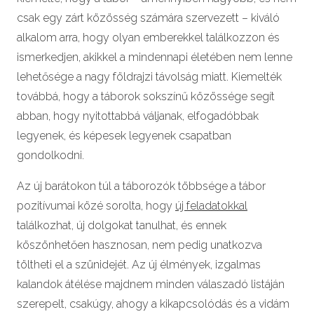
csak egy zárt közösség számára szervezett – kiváló
alkalom arra, hogy olyan emberekkel találkozzon és
ismerkedjen, akikkel a mindennapi életében nem lenne
lehetősége a nagy földrajzi távolság miatt. Kiemelték
továbbá, hogy a táborok sokszínű közössége segít
abban, hogy nyitottabbá váljanak, elfogadóbbak
legyenek, és képesek legyenek csapatban
gondolkodni.
Az új barátokon túl a táborozók többsége a tábor
pozitívumai közé sorolta, hogy
új feladatokkal
találkozhat, új dolgokat tanulhat, és ennek
köszönhetően hasznosan, nem pedig unatkozva
töltheti el a szünidejét. Az új élmények, izgalmas
kalandok átélése majdnem minden válaszadó listáján
szerepelt, csakúgy, ahogy a kikapcsolódás és a vidám