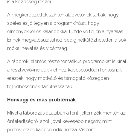
is a közösség részei.
A megkérdezettek szintén alapvetőnek tartják, hogy
széles és jó legyen a programkínálat, hogy
élményekkel és kalandokkal tűzdelve teljen a nyaralás.
Ennek megvalósulásához pedig nélkülözhetetlen a sok
móka, nevetés és vidámság.
A táborok jelentős része tematikus programokat is kínál
a résztvevőknek, akik ehhez kapcsolódóan fontosnak
érezték, hogy motiváló és támogató közegben
fejlődhessenek, tanulhassanak.
Honvágy és más problémák
Mivel a táborozás általában a fenti jellemzők mentén az
önfeledtségről szól, jóval kevesebb negatív, mint
pozitív érzés kapcsolódik hozzá. Viszont