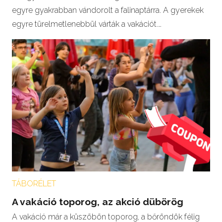
egyre gyakrabban vándorolt a falinaptárra. A gyerekek
egyre türelmetlenebbül várták a vakációt.…
TÁBORÉLET
A vakáció toporog, az akció dübörög
A vakáció már a küszöbön toporog, a bőröndök félig