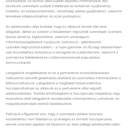
azonosítókat, az eszköz által küldött alapvető információkat stb.)
kezelünk személyre szabott hirdetések és tartalmak nyújtásához,
hirdetés- és tartalomméréshez, nézettségi adatok gyűjtéséhez, valamint
Vélemény, hozzászólás?
termékek kifejlesztéséhez és azok javításához.
Az adatkezelés célja továbbá, hogy az általunk kezelt site-okra
Az e-mail címet nem tesszük közzé.
A kötelező
látogatók, illetve az ezeken a felületeken regisztrált személyek számára
mezőket
*
karakterrel jelöltük
olvasói élményt, tájékoztatást, valamint szerteágazó
információszolgáltatást nyújtsunk, ezenkívül – jelentkezési
szándék/regisztráció esetén – a nyári gyermek- és ifjúsági táborainkban
való részvételhez biztosítsuk a támogatói és a jelentkezési, valamint a
számlázási feltételeket és a táborszervezéssel kapcsolatos
kommunikációt.
Látogatóink engedélyével mi és a partnereink eszközleolvasásos
módszerrel szerzett geolokációs adatokat és azonosítási információkat is
felhasználhatunk. Látogatóink a megfelelő helyre kattintva
hozzájárulhatnak az általunk és a partnereink által végzett
adatkezeléshez. További lehetőségként a hozzájárulás megadása vagy
elutasítása előtt látogatóink részletesebb információkhoz juthatnak, és
megváltoztathatják kereső-beállításaikat.
Felhívjuk a figyelmet arra, hogy a személyes adatok bizonyos
kezeléséhez nem feltétlenül szükséges az érintett hozzájárulása,
akinek azonban jogában áll tiltakozni az ilyen jellegű adatkezelés ellen.
A nevem, e-mail címem, és weboldalcímem