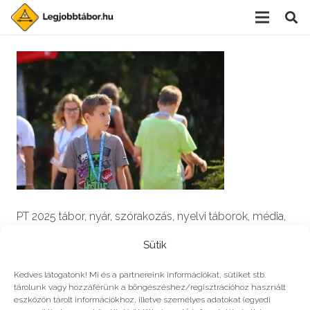
PT 2025 tábor, nyár, szórakozás, nyelvi táborok, média,
film, robotika, angoltábor, fotós tábor, sporttábor,
Sütik
tánctábor, kuktatábor, informatika, színháztábor,
játéktábor, programozás, kézművestábor, kreativitás,
Kedves látogatónk! Mi és a partnereink információkat, sütiket stb.
tárolunk vagy hozzáférünk a böngészéshez/regisztrációhoz használt
tőzsde, gazdaság, 3D, technika
eszközön tárolt információkhoz, illetve személyes adatokat (egyedi