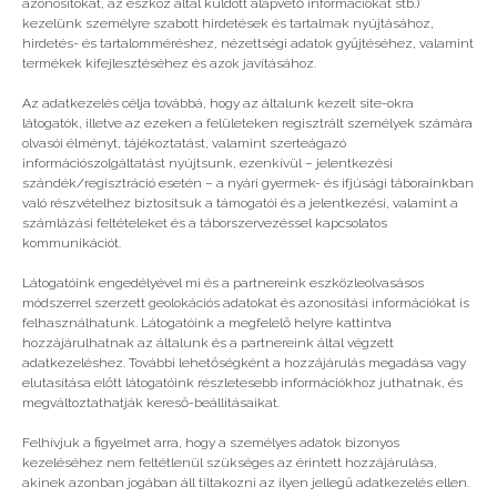
azonosítókat, az eszköz által küldött alapvető információkat stb.)
kezelünk személyre szabott hirdetések és tartalmak nyújtásához,
hirdetés- és tartalomméréshez, nézettségi adatok gyűjtéséhez, valamint
Vélemény, hozzászólás?
termékek kifejlesztéséhez és azok javításához.
Az adatkezelés célja továbbá, hogy az általunk kezelt site-okra
Az e-mail címet nem tesszük közzé.
A kötelező
látogatók, illetve az ezeken a felületeken regisztrált személyek számára
mezőket
*
karakterrel jelöltük
olvasói élményt, tájékoztatást, valamint szerteágazó
információszolgáltatást nyújtsunk, ezenkívül – jelentkezési
szándék/regisztráció esetén – a nyári gyermek- és ifjúsági táborainkban
való részvételhez biztosítsuk a támogatói és a jelentkezési, valamint a
számlázási feltételeket és a táborszervezéssel kapcsolatos
kommunikációt.
Látogatóink engedélyével mi és a partnereink eszközleolvasásos
módszerrel szerzett geolokációs adatokat és azonosítási információkat is
felhasználhatunk. Látogatóink a megfelelő helyre kattintva
hozzájárulhatnak az általunk és a partnereink által végzett
adatkezeléshez. További lehetőségként a hozzájárulás megadása vagy
elutasítása előtt látogatóink részletesebb információkhoz juthatnak, és
megváltoztathatják kereső-beállításaikat.
Felhívjuk a figyelmet arra, hogy a személyes adatok bizonyos
kezeléséhez nem feltétlenül szükséges az érintett hozzájárulása,
akinek azonban jogában áll tiltakozni az ilyen jellegű adatkezelés ellen.
A nevem, e-mail címem, és weboldalcímem