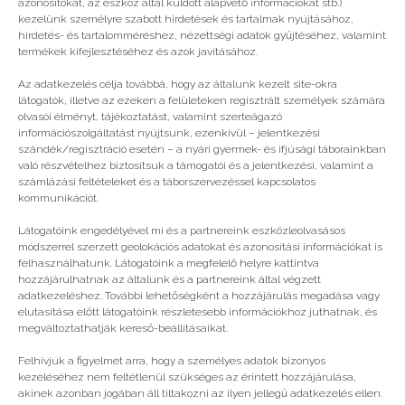
azonosítókat, az eszköz által küldött alapvető információkat stb.)
kezelünk személyre szabott hirdetések és tartalmak nyújtásához,
hirdetés- és tartalomméréshez, nézettségi adatok gyűjtéséhez, valamint
Vélemény, hozzászólás?
termékek kifejlesztéséhez és azok javításához.
Az adatkezelés célja továbbá, hogy az általunk kezelt site-okra
Az e-mail címet nem tesszük közzé.
A kötelező
látogatók, illetve az ezeken a felületeken regisztrált személyek számára
mezőket
*
karakterrel jelöltük
olvasói élményt, tájékoztatást, valamint szerteágazó
információszolgáltatást nyújtsunk, ezenkívül – jelentkezési
szándék/regisztráció esetén – a nyári gyermek- és ifjúsági táborainkban
való részvételhez biztosítsuk a támogatói és a jelentkezési, valamint a
számlázási feltételeket és a táborszervezéssel kapcsolatos
kommunikációt.
Látogatóink engedélyével mi és a partnereink eszközleolvasásos
módszerrel szerzett geolokációs adatokat és azonosítási információkat is
felhasználhatunk. Látogatóink a megfelelő helyre kattintva
hozzájárulhatnak az általunk és a partnereink által végzett
adatkezeléshez. További lehetőségként a hozzájárulás megadása vagy
elutasítása előtt látogatóink részletesebb információkhoz juthatnak, és
megváltoztathatják kereső-beállításaikat.
Felhívjuk a figyelmet arra, hogy a személyes adatok bizonyos
kezeléséhez nem feltétlenül szükséges az érintett hozzájárulása,
akinek azonban jogában áll tiltakozni az ilyen jellegű adatkezelés ellen.
A nevem, e-mail címem, és weboldalcímem