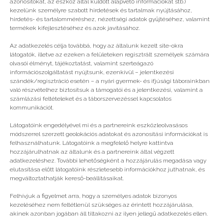
azonosítókat, az eszköz által küldött alapvető információkat stb.)
kezelünk személyre szabott hirdetések és tartalmak nyújtásához,
hirdetés- és tartalomméréshez, nézettségi adatok gyűjtéséhez, valamint
Vélemény, hozzászólás?
termékek kifejlesztéséhez és azok javításához.
Az adatkezelés célja továbbá, hogy az általunk kezelt site-okra
Az e-mail címet nem tesszük közzé.
A kötelező
látogatók, illetve az ezeken a felületeken regisztrált személyek számára
mezőket
*
karakterrel jelöltük
olvasói élményt, tájékoztatást, valamint szerteágazó
információszolgáltatást nyújtsunk, ezenkívül – jelentkezési
szándék/regisztráció esetén – a nyári gyermek- és ifjúsági táborainkban
való részvételhez biztosítsuk a támogatói és a jelentkezési, valamint a
számlázási feltételeket és a táborszervezéssel kapcsolatos
kommunikációt.
Látogatóink engedélyével mi és a partnereink eszközleolvasásos
módszerrel szerzett geolokációs adatokat és azonosítási információkat is
felhasználhatunk. Látogatóink a megfelelő helyre kattintva
hozzájárulhatnak az általunk és a partnereink által végzett
adatkezeléshez. További lehetőségként a hozzájárulás megadása vagy
elutasítása előtt látogatóink részletesebb információkhoz juthatnak, és
megváltoztathatják kereső-beállításaikat.
Felhívjuk a figyelmet arra, hogy a személyes adatok bizonyos
kezeléséhez nem feltétlenül szükséges az érintett hozzájárulása,
akinek azonban jogában áll tiltakozni az ilyen jellegű adatkezelés ellen.
A nevem, e-mail címem, és weboldalcímem