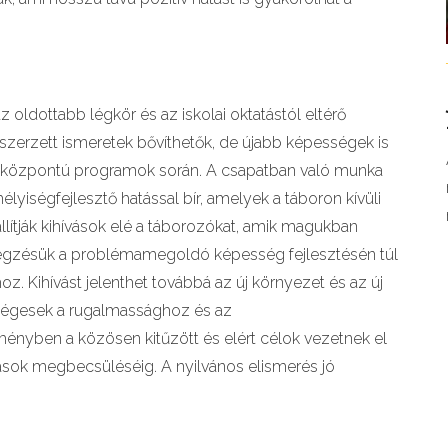
 oldottabb légkör és az iskolai oktatástól eltérő
szerzett ismeretek bővíthetők, de újabb képességek is
ekvésközpontú programok során. A csapatban való munka
iségfejlesztő hatással bír, amelyek a táboron kívüli
llítják kihívások elé a táborozókat, amik magukban
végzésük a problémamegoldó képesség fejlesztésén túl
z. Kihívást jelenthet továbbá az új környezet és az új
kségesek a rugalmassághoz és az
nyben a közösen kitűzött és elért célok vezetnek el
sok megbecsüléséig. A nyilvános elismerés jó