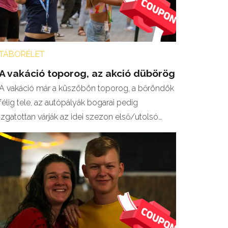
TÁBORÉLET
A vakáció toporog, az akció dübörög
A vakáció már a küszöbön toporog, a bőröndök
félig tele, az autópályák bogarai pedig
izgatottan várják az idei szezon első/utolsó…