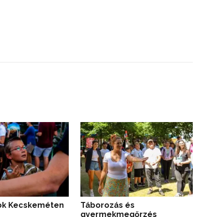
ok Kecskeméten
Táborozás és
Táb
gyermekmegőrzés