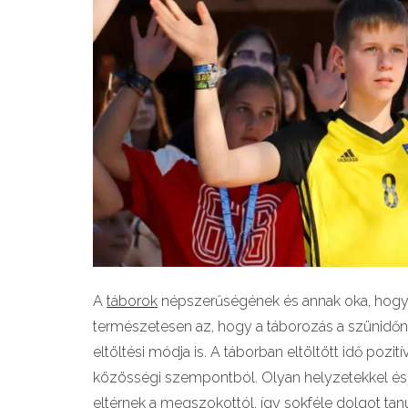
A
táborok
népszerűségének és annak oka, hogy 
természetesen az, hogy a táborozás a szünid
eltöltési módja is. A táborban eltöltött idő pozi
közösségi szempontból. Olyan helyzetekkel és
eltérnek a megszokottól, így sokféle dolgot tan