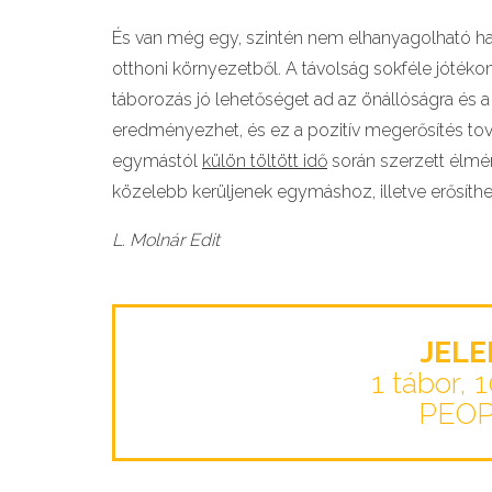
És van még egy, szintén nem elhanyagolható ha
otthoni környezetből. A távolság sokféle jótékon
táborozás jó lehetőséget ad az önállóságra és a
eredményezhet, és ez a pozitív megerősítés tová
egymástól
külön töltött idő
során szerzett élmé
közelebb kerüljenek egymáshoz, illetve erősíthet
L. Molnár Edit
JEL
1 tábor, 
PEO