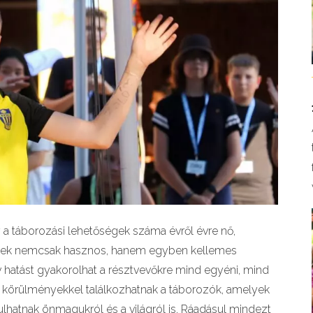
a táborozási lehetőségek száma évről évre nő,
őnek nemcsak hasznos, hanem egyben kellemes
tív hatást gyakorolhat a résztvevőkre mind egyéni, mind
 körülményekkel találkozhatnak a táborozók, amelyek
ulhatnak önmagukról és a világról is. Ráadásul mindezt