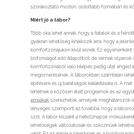
szórakoztató módon, oldottabb formában és köt
Miért jó a tábor?
Több oka lehet annak, hogy a fiatalok és a felnő
gyakran lehetőség kínálkozik arra, hogy a jelen
komfortzónájukon kívül esnek. Ez egyénenként vál
biztonságot adó állapotból, de vannak olyanok i
komfortzónából való kilépés pedig utat enged
megismerésének. A táborokban számtalan lehet
építésére és új barátságok kialakítására is. A 
lehetnek a közösen átélt programok és az együt
emlékek
szerezhetők, amelyek meghatározók l
lényeges szempont az továbbá, hogy a táborozá
szól. A tábor kiszakít a hétköznapok mókuskerek
lehetőségek változatosak és sokszínűek lehetnek
valót. Ez az alapja a jókedvnek és a boldogságna