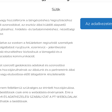
Sütik
unk vagy hozzáférünk a böngészéshez/regisztrációhoz
Az adatkezelé
i azonosítókat, az eszköz által küldött alapvető
yújtásához, hirdetés- és tartalomméréshez, nézettségi
oz.
illetve az ezeken a felületeken regisztrált személyek
olgáltatást nyújtsunk, ezenkívül – jelentkezési
ló részvételhez biztosítsuk a támogatói és a
apcsolatos kommunikációt.
l szerzett geolokációs adatokat és azonosítási
a hozzájárulhatnak az általunk és a partnereink által
gy elutasítása előtt látogatóink részletesebb
 nem feltétlenül szükséges az érintett hozzájárulása,
 beállítások csak erre a weboldalra érvényesek. Erre a
ELMI ÉS ADATKEZELÉSI SZABÁLYZAT A PT-WEBOLDALAK
atók a beállítások.