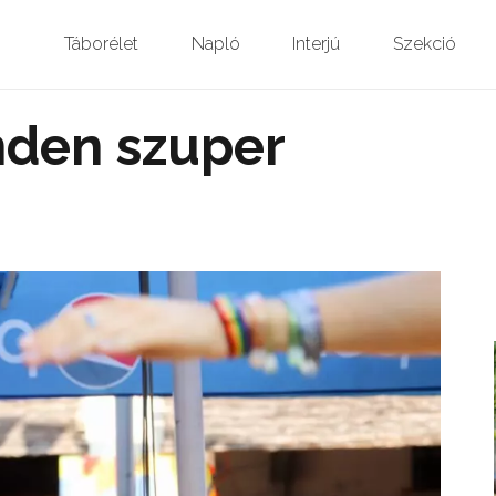
Táborélet
Napló
Interjú
Szekció
nden szuper