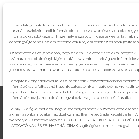
Kedves látogatónk! Mi és a partnereink információkat, sütiket stb. tárol
használt eszközön tárolt információkhoz, illetve személyes adatokat (egyed
információkat stb.) kezelünk személyre szabott hirdetések és tartalmak n
adatok gyűjtéséhez, valamint termékek kifejlesztéséhez és azok javításáh
Az adatkezelés célja továbbá, hogy az általunk kezelt site-okra látogatók, 
számára olvasói élményt, tájékoztatást, valamint szerteágazó információsz
szándék/regisztráció esetén – a nyári gyermek- és ifjúsági táborainkban va
jelentkezési, valamint a számlázási feltételeket és a táborszervezéssel k
Látogatóink engedélyével mi és a partnereink eszközleolvasásos módszerre
információkat is felhasználhatunk. Látogatóink a megfelelő helyre kattintv
végzett adatkezeléshez. További lehetőségként a hozzájárulás megadása va
információkhoz juthatnak, és megváltoztathatják kereső-beállításaikat.
Felhívjuk a figyelmet arra, hogy a személyes adatok bizonyos kezeléséhez
© legjobbtabor.hu
akinek azonban jogában áll tiltakozni az ilyen jellegű adatkezelés ellen. A
webhelyre visszatérve vagy az ADATKEZELÉSI TÁJÉKOZTATÓ, ADATVÉD
GDPR | Adatvédelmi és adatkezelési szabályzat
LÁTOGATÓINAK ÉS FELHASZNÁLÓINAK segítségével bármikor megváltoztath