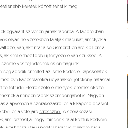
etlenebb keretek között tehetik meg.
ttek egyaránt szívesen járnak táborba. A táborokban
lévők olyan helyzetekben találják magukat, amelyek a
tozó, van, akit már a sok ismeretlen arc kibillent a
s, akiknél ehhez több új tényezőre van szükség. A
 a személyes fejlődésnek és önmagunk
őség adódik emellett az ismerkedésre, kapcsolatok
már meglévő kapcsolatokra ugyanakkor jótékony hatással
t töltött idő. Életre szóló élmények, örömet okozó
ehetnek a mindennapok szempontjából is. Nagyon
s alapvetően a szórakozásról és a kikapcsolódásról
éből és a vele járó
stresszből
. A szórakozási
, ami biztosítja, hogy mindenki talál köztük kedvére
k, ami hosszú távú pozitív hatást is gyakorolhat a