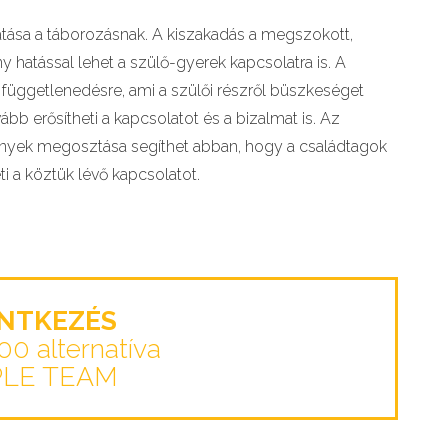
tása a táborozásnak. A kiszakadás a megszokott,
y hatással lehet a szülő-gyerek kapcsolatra is. A
 függetlenedésre, ami a szülői részről büszkeséget
bb erősítheti a kapcsolatot és a bizalmat is. Az
nyek megosztása segíthet abban, hogy a családtagok
i a köztük lévő kapcsolatot.
ENTKEZÉS
100 alternatíva
PLE TEAM