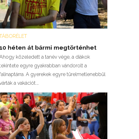
TÁBORÉLET
10 héten át bármi megtörténhet
Ahogy közeledett a tanév vége, a diákok
tekintete egyre gyakrabban vándorolt a
falinaptárra. A gyerekek egyre türelmetlenebbül
várták a vakációt.…