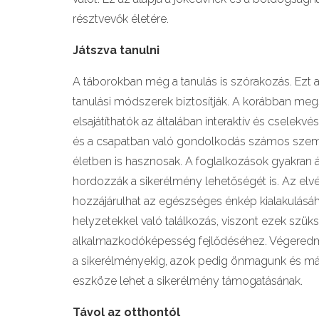
résztvevők életére.
Játszva tanulni
A táborokban még a tanulás is szórakozás. Ezt az
tanulási módszerek biztosítják. A korábban meg
elsajátíthatók az általában interaktív és csel
és a csapatban való gondolkodás számos személy
életben is hasznosak. A foglalkozások gyakran á
hordozzák a sikerélmény lehetőségét is. Az el
hozzájárulhat az egészséges énkép kialakulásáho
helyzetekkel való találkozás, viszont ezek szü
alkalmazkodóképesség fejlődéséhez. Végeredmé
a sikerélményekig, azok pedig önmagunk és má
eszköze lehet a sikerélmény támogatásának.
Távol az otthontól