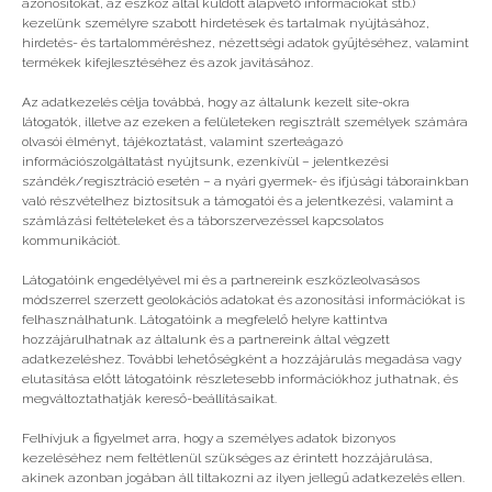
azonosítókat, az eszköz által küldött alapvető információkat stb.)
kezelünk személyre szabott hirdetések és tartalmak nyújtásához,
hirdetés- és tartalomméréshez, nézettségi adatok gyűjtéséhez, valamint
Vélemény, hozzászólás?
termékek kifejlesztéséhez és azok javításához.
Az adatkezelés célja továbbá, hogy az általunk kezelt site-okra
Az e-mail címet nem tesszük közzé.
A kötelező
látogatók, illetve az ezeken a felületeken regisztrált személyek számára
mezőket
*
karakterrel jelöltük
olvasói élményt, tájékoztatást, valamint szerteágazó
információszolgáltatást nyújtsunk, ezenkívül – jelentkezési
szándék/regisztráció esetén – a nyári gyermek- és ifjúsági táborainkban
való részvételhez biztosítsuk a támogatói és a jelentkezési, valamint a
számlázási feltételeket és a táborszervezéssel kapcsolatos
kommunikációt.
Látogatóink engedélyével mi és a partnereink eszközleolvasásos
módszerrel szerzett geolokációs adatokat és azonosítási információkat is
felhasználhatunk. Látogatóink a megfelelő helyre kattintva
hozzájárulhatnak az általunk és a partnereink által végzett
adatkezeléshez. További lehetőségként a hozzájárulás megadása vagy
elutasítása előtt látogatóink részletesebb információkhoz juthatnak, és
megváltoztathatják kereső-beállításaikat.
Felhívjuk a figyelmet arra, hogy a személyes adatok bizonyos
kezeléséhez nem feltétlenül szükséges az érintett hozzájárulása,
akinek azonban jogában áll tiltakozni az ilyen jellegű adatkezelés ellen.
A nevem, e-mail címem, és weboldalcímem