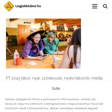
PT 2025 tábor, nyár, szórakozás, nyelvi táborok, média,
film, robotika, angoltábor, fotós tábor, sporttábor,
Sütik
tánctábor, kuktatábor, informatika, színháztábor,
játéktábor, programozás, kézművestábor, kreativitás,
Kedves látogatónk! Mi és a partnereink információkat, sütiket stb.
tárolunk vagy hozzáférünk a böngészéshez/regisztrációhoz használt
tőzsde, gazdaság, 3D, technika
eszközön tárolt információkhoz, illetve személyes adatokat (egyedi