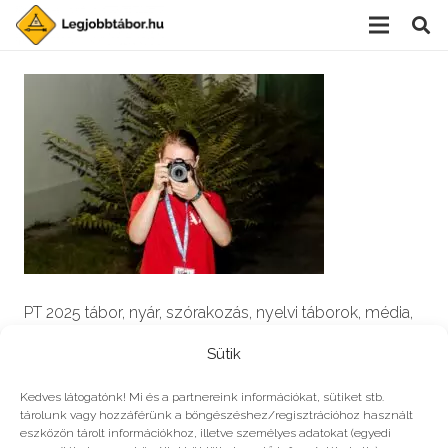
PT 2025 tábor, nyár, szórakozás, nyelvi táborok, média,
film, robotika, angoltábor, fotós tábor, sporttábor,
Sütik
tánctábor, kuktatábor, informatika, színháztábor,
játéktábor, programozás, kézművestábor, kreativitás,
Kedves látogatónk! Mi és a partnereink információkat, sütiket stb.
tárolunk vagy hozzáférünk a böngészéshez/regisztrációhoz használt
tőzsde, gazdaság, 3D, technika
eszközön tárolt információkhoz, illetve személyes adatokat (egyedi