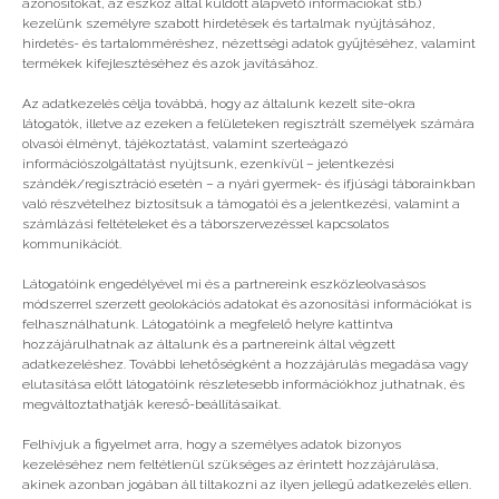
azonosítókat, az eszköz által küldött alapvető információkat stb.)
kezelünk személyre szabott hirdetések és tartalmak nyújtásához,
hirdetés- és tartalomméréshez, nézettségi adatok gyűjtéséhez, valamint
Vélemény, hozzászólás?
termékek kifejlesztéséhez és azok javításához.
Az adatkezelés célja továbbá, hogy az általunk kezelt site-okra
Az e-mail címet nem tesszük közzé.
A kötelező
látogatók, illetve az ezeken a felületeken regisztrált személyek számára
mezőket
*
karakterrel jelöltük
olvasói élményt, tájékoztatást, valamint szerteágazó
információszolgáltatást nyújtsunk, ezenkívül – jelentkezési
szándék/regisztráció esetén – a nyári gyermek- és ifjúsági táborainkban
való részvételhez biztosítsuk a támogatói és a jelentkezési, valamint a
számlázási feltételeket és a táborszervezéssel kapcsolatos
kommunikációt.
Látogatóink engedélyével mi és a partnereink eszközleolvasásos
módszerrel szerzett geolokációs adatokat és azonosítási információkat is
felhasználhatunk. Látogatóink a megfelelő helyre kattintva
hozzájárulhatnak az általunk és a partnereink által végzett
adatkezeléshez. További lehetőségként a hozzájárulás megadása vagy
elutasítása előtt látogatóink részletesebb információkhoz juthatnak, és
megváltoztathatják kereső-beállításaikat.
Felhívjuk a figyelmet arra, hogy a személyes adatok bizonyos
kezeléséhez nem feltétlenül szükséges az érintett hozzájárulása,
akinek azonban jogában áll tiltakozni az ilyen jellegű adatkezelés ellen.
A nevem, e-mail címem, és weboldalcímem