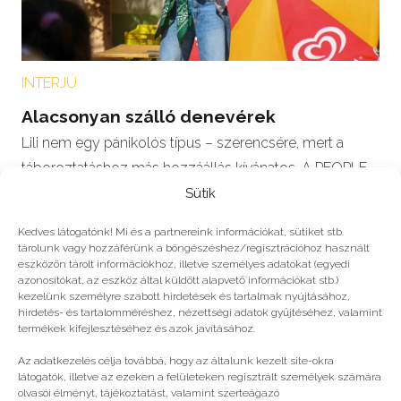
INTERJÚ
Alacsonyan szálló denevérek
Lili nem egy pánikolós típus – szerencsére, mert a
táboroztatáshoz más hozzáállás kívánatos. A PEOPLE
TEAM táboroztatójának tettük fel a…
Sütik
Kedves látogatónk! Mi és a partnereink információkat, sütiket stb.
tárolunk vagy hozzáférünk a böngészéshez/regisztrációhoz használt
eszközön tárolt információkhoz, illetve személyes adatokat (egyedi
azonosítókat, az eszköz által küldött alapvető információkat stb.)
2024
kezelünk személyre szabott hirdetések és tartalmak nyújtásához,
hirdetés- és tartalomméréshez, nézettségi adatok gyűjtéséhez, valamint
termékek kifejlesztéséhez és azok javításához.
Még több
Az adatkezelés célja továbbá, hogy az általunk kezelt site-okra
látogatók, illetve az ezeken a felületeken regisztrált személyek számára
olvasói élményt, tájékoztatást, valamint szerteágazó