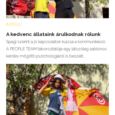
INTERJÚ
A kedvenc állataink árulkodnak rólunk
Spagi szerint a jó kapcsolatok kulcsa a kommunikáció.
A PEOPLE TEAM táboroztatója egy látszólag sablonos
kérdés mögötti pszichológiáról is beszélt…