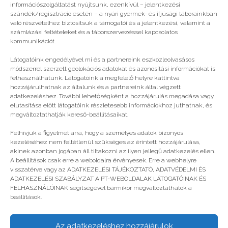
információszolgáltatást nyújtsunk, ezenkívül – jelentkezési
szándék/regisztráció esetén – a nyári gyermek- és ifjúsági táborainkban
való részvételhez biztosítsuk a támogatói és a jelentkezési, valamint a
számlázási feltételeket és a táborszervezéssel kapcsolatos
kommunikációt.
Látogatóink engedélyével mi és a partnereink eszközleolvasásos
módszerrel szerzett geolokációs adatokat és azonosítási információkat is
felhasználhatunk. Látogatóink a megfelelő helyre kattintva
hozzájárulhatnak az általunk és a partnereink által végzett
adatkezeléshez. További lehetőségként a hozzájárulás megadása vagy
elutasítása előtt látogatóink részletesebb információkhoz juthatnak, és
megváltoztathatják kereső-beállításaikat.
Magyarország legszuperebb tábora
Felhívjuk a figyelmet arra, hogy a személyes adatok bizonyos
kezeléséhez nem feltétlenül szükséges az érintett hozzájárulása,
akinek azonban jogában áll tiltakozni az ilyen jellegű adatkezelés ellen.
A beállítások csak erre a weboldalra érvényesek. Erre a webhelyre
visszatérve vagy az ADATKEZELÉSI TÁJÉKOZTATÓ, ADATVÉDELMI ÉS
ADATKEZELÉSI SZABÁLYZAT A PT-WEBOLDALAK LÁTOGATÓINAK ÉS
FELHASZNÁLÓINAK segítségével bármikor megváltoztathatók a
beállítások.
Az adatkezeléshez hozzájárulok