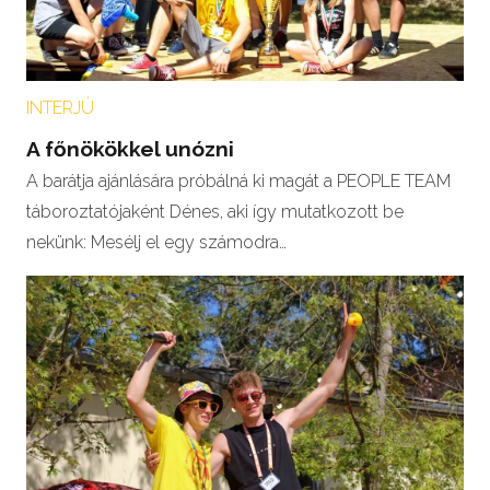
INTERJÚ
A főnökökkel unózni
A barátja ajánlására próbálná ki magát a PEOPLE TEAM
táboroztatójaként Dénes, aki így mutatkozott be
nekünk: Mesélj el egy számodra…