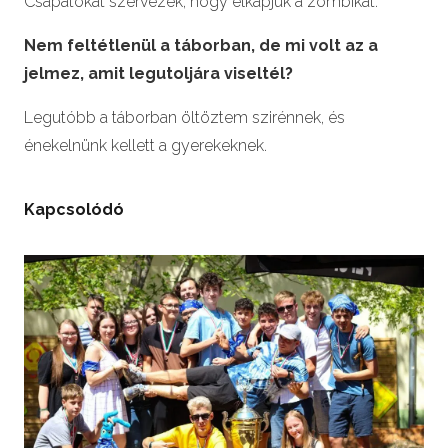
Csapatokat szervezek, hogy elkapjuk a zombikat.
Nem felt
é
tlenül a táborban, de mi volt az a
jelmez, amit legutoljára viselt
é
l?
Legutóbb a táborban öltöztem szirénnek, és
énekelnünk kellett a gyerekeknek.
Kapcsolódó