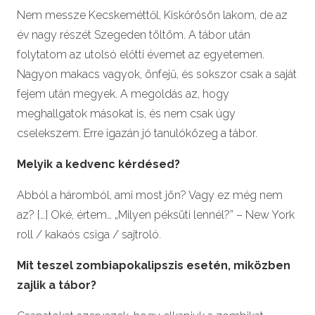
Nem messze Kecskeméttől, Kiskőrösön lakom, de az
év nagy részét Szegeden töltöm. A tábor után
folytatom az utolsó előtti évemet az egyetemen.
Nagyon makacs vagyok, önfejű, és sokszor csak a saját
fejem után megyek. A megoldás az, hogy
meghallgatok másokat is, és nem csak úgy
cselekszem. Erre igazán jó tanulóközeg a tábor.
Melyik a kedvenc k
é
rd
é
sed?
Abból a háromból, ami most jön? Vagy ez még nem
az? […] Oké, értem… „Milyen péksüti lennél?” – New York
roll / kakaós csiga / sajtroló.
Mit teszel
zombiapokalipszis
esetén
, mik
ö
zben
zajlik a tá
bor?