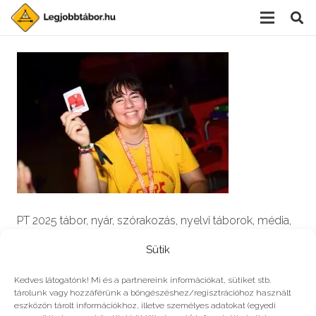
PT 2025 tábor, nyár, szórakozás, nyelvi táborok, média,
film, robotika, angoltábor, fotós tábor, sporttábor,
Sütik
tánctábor, kuktatábor, informatika, színháztábor,
játéktábor, programozás, kézművestábor, kreativitás,
Kedves látogatónk! Mi és a partnereink információkat, sütiket stb.
tárolunk vagy hozzáférünk a böngészéshez/regisztrációhoz használt
tőzsde, gazdaság, 3D, technika
eszközön tárolt információkhoz, illetve személyes adatokat (egyedi