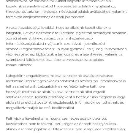
azonosítókat, az eszköz által küldött alapvető információkat stb.)
kezelünk személyre szabott hirdetések és tartalmak nyújtásához,
hirdetés- és tartalomméréshez, nézettségi adatok gyűjtéséhez, valamint
Vélemény, hozzászólás?
termékek kifejlesztéséhez és azok javításához.
Az adatkezelés célja továbbá, hogy az általunk kezelt site-okra
Az e-mail címet nem tesszük közzé.
A kötelező
látogatók, illetve az ezeken a felületeken regisztrált személyek számára
mezőket
*
karakterrel jelöltük
olvasói élményt, tájékoztatást, valamint szerteágazó
információszolgáltatást nyújtsunk, ezenkívül – jelentkezési
szándék/regisztráció esetén – a nyári gyermek- és ifjúsági táborainkban
való részvételhez biztosítsuk a támogatói és a jelentkezési, valamint a
számlázási feltételeket és a táborszervezéssel kapcsolatos
kommunikációt.
Látogatóink engedélyével mi és a partnereink eszközleolvasásos
módszerrel szerzett geolokációs adatokat és azonosítási információkat is
felhasználhatunk. Látogatóink a megfelelő helyre kattintva
hozzájárulhatnak az általunk és a partnereink által végzett
adatkezeléshez. További lehetőségként a hozzájárulás megadása vagy
elutasítása előtt látogatóink részletesebb információkhoz juthatnak, és
megváltoztathatják kereső-beállításaikat.
Felhívjuk a figyelmet arra, hogy a személyes adatok bizonyos
kezeléséhez nem feltétlenül szükséges az érintett hozzájárulása,
akinek azonban jogában áll tiltakozni az ilyen jellegű adatkezelés ellen.
A nevem, e-mail címem, és weboldalcímem