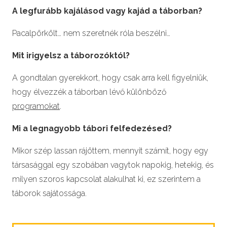
A legfurább kajálásod vagy kajád a táborban?
Pacalpörkölt… nem szeretnék róla beszélni…
Mit irigyelsz a táborozóktól?
A gondtalan gyerekkort, hogy csak arra kell figyelniük,
hogy élvezzék a táborban lévő különböző
programokat
.
Mi a legnagyobb tábori felfedezésed?
Mikor szép lassan rájöttem, mennyit számít, hogy egy
társasággal egy szobában vagytok napokig, hetekig, és
milyen szoros kapcsolat alakulhat ki, ez szerintem a
táborok sajátossága.