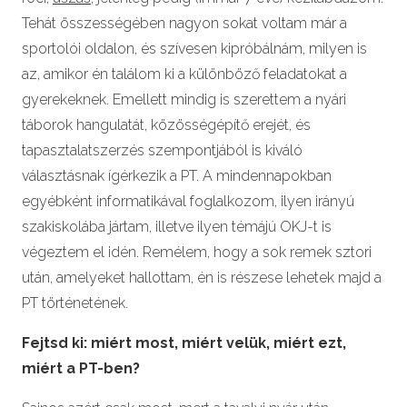
Tehát összességében nagyon sokat voltam már a
sportolói oldalon, és szívesen kipróbálnám, milyen is
az, amikor én találom ki a különböző feladatokat a
gyerekeknek. Emellett mindig is szerettem a nyári
táborok hangulatát, közösségépítő erejét, és
tapasztalatszerzés szempontjából is kiváló
választásnak ígérkezik a PT. A mindennapokban
egyébként informatikával foglalkozom, ilyen irányú
szakiskolába jártam, illetve ilyen témájú OKJ-t is
végeztem el idén. Remélem, hogy a sok remek sztori
után, amelyeket hallottam, én is részese lehetek majd a
PT történetének.
Fejtsd ki: miért most, miért velük, miért ezt,
miért a PT-ben?