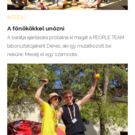
INTERJÚ
A főnökökkel unózni
A barátja ajánlására próbálná ki magát a PEOPLE TEAM
táboroztatójaként Dénes, aki így mutatkozott be
nekünk: Mesélj el egy számodra…