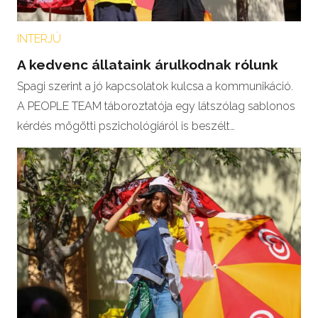
INTERJÚ
A kedvenc állataink árulkodnak rólunk
Spagi szerint a jó kapcsolatok kulcsa a kommunikáció.
A PEOPLE TEAM táboroztatója egy látszólag sablonos
kérdés mögötti pszichológiáról is beszélt…