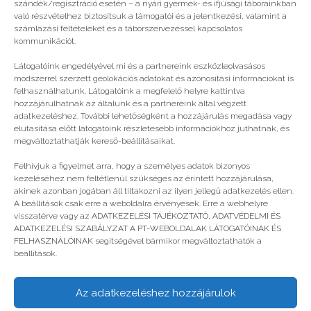
szándék/regisztráció esetén – a nyári gyermek- és ifjúsági táborainkban
való részvételhez biztosítsuk a támogatói és a jelentkezési, valamint a
számlázási feltételeket és a táborszervezéssel kapcsolatos
kommunikációt.
Látogatóink engedélyével mi és a partnereink eszközleolvasásos
módszerrel szerzett geolokációs adatokat és azonosítási információkat is
felhasználhatunk. Látogatóink a megfelelő helyre kattintva
hozzájárulhatnak az általunk és a partnereink által végzett
adatkezeléshez. További lehetőségként a hozzájárulás megadása vagy
elutasítása előtt látogatóink részletesebb információkhoz juthatnak, és
megváltoztathatják kereső-beállításaikat.
Légy bátor!
Felhívjuk a figyelmet arra, hogy a személyes adatok bizonyos
kezeléséhez nem feltétlenül szükséges az érintett hozzájárulása,
akinek azonban jogában áll tiltakozni az ilyen jellegű adatkezelés ellen.
A beállítások csak erre a weboldalra érvényesek. Erre a webhelyre
visszatérve vagy az ADATKEZELÉSI TÁJÉKOZTATÓ, ADATVÉDELMI ÉS
ADATKEZELÉSI SZABÁLYZAT A PT-WEBOLDALAK LÁTOGATÓINAK ÉS
FELHASZNÁLÓINAK segítségével bármikor megváltoztathatók a
beállítások.
Az adatkezeléshez hozzájárulok
© legjobbtabor.hu