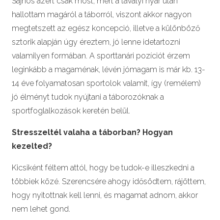
Sajnos azért csak most, mert a tavalyi nyár után
hallottam magáról a táborról, viszont akkor nagyon
megtetszett az egész koncepció, illetve a különböző
sztorik alapján úgy éreztem, jó lenne idetartozni
valamilyen formában. A sporttanári pozíciót érzem
leginkább a magaménak, lévén jómagam is már kb. 13-
14 éve folyamatosan sportolok valamit, így (remélem)
jó élményt tudok nyújtani a táborozóknak a
sportfoglalkozások keretén belül.
Stresszeltél valaha a táborban? Hogyan
kezelted?
Kicsiként féltem attól, hogy be tudok-e illeszkedni a
többiek közé. Szerencsére ahogy idősödtem, rájöttem,
hogy nyitottnak kell lenni, és magamat adnom, akkor
nem lehet gond.