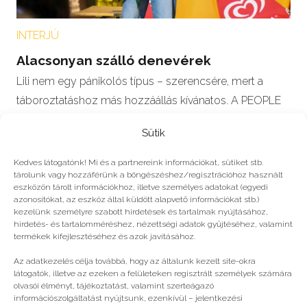
INTERJÚ
Alacsonyan szálló denevérek
Lili nem egy pánikolós típus – szerencsére, mert a
táboroztatáshoz más hozzáállás kívánatos. A PEOPLE
TEAM táboroztatójának tettük fel a…
Sütik
Kedves látogatónk! Mi és a partnereink információkat, sütiket stb.
tárolunk vagy hozzáférünk a böngészéshez/regisztrációhoz használt
#2024
eszközön tárolt információkhoz, illetve személyes adatokat (egyedi
azonosítókat, az eszköz által küldött alapvető információkat stb.)
kezelünk személyre szabott hirdetések és tartalmak nyújtásához,
hirdetés- és tartalomméréshez, nézettségi adatok gyűjtéséhez, valamint
Még több
termékek kifejlesztéséhez és azok javításához.
Az adatkezelés célja továbbá, hogy az általunk kezelt site-okra
látogatók, illetve az ezeken a felületeken regisztrált személyek számára
olvasói élményt, tájékoztatást, valamint szerteágazó
információszolgáltatást nyújtsunk, ezenkívül – jelentkezési