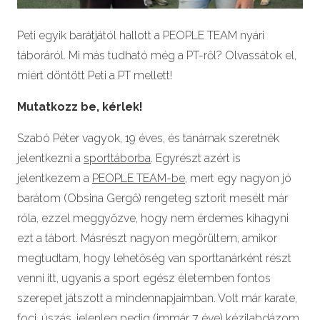
Peti egyik barátjától hallott a PEOPLE TEAM nyári
táboráról. Mi más tudható még a PT-ről? Olvassátok el,
miért döntött Peti a PT mellett!
Mutatkozz be, kérlek!
Szabó Péter vagyok, 19 éves, és tanárnak szeretnék
jelentkezni a
sporttáborba
. Egyrészt azért is
jelentkezem a
PEOPLE TEAM-be
, mert egy nagyon jó
barátom (Obsina Gergő) rengeteg sztorit mesélt már
róla, ezzel meggyőzve, hogy nem érdemes kihagyni
ezt a tábort. Másrészt nagyon megörültem, amikor
megtudtam, hogy lehetőség van sporttanárként részt
venni itt, ugyanis a sport egész életemben fontos
szerepet játszott a mindennapjaimban. Volt már karate,
foci,
úszás
, jelenleg pedig (immár 7 éve) kézilabdázom.