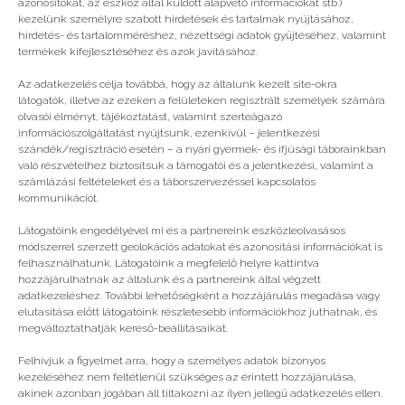
azonosítókat, az eszköz által küldött alapvető információkat stb.)
kezelünk személyre szabott hirdetések és tartalmak nyújtásához,
hirdetés- és tartalomméréshez, nézettségi adatok gyűjtéséhez, valamint
Vélemény, hozzászólás?
termékek kifejlesztéséhez és azok javításához.
Az adatkezelés célja továbbá, hogy az általunk kezelt site-okra
Az e-mail címet nem tesszük közzé.
A kötelező
látogatók, illetve az ezeken a felületeken regisztrált személyek számára
mezőket
*
karakterrel jelöltük
olvasói élményt, tájékoztatást, valamint szerteágazó
információszolgáltatást nyújtsunk, ezenkívül – jelentkezési
szándék/regisztráció esetén – a nyári gyermek- és ifjúsági táborainkban
való részvételhez biztosítsuk a támogatói és a jelentkezési, valamint a
számlázási feltételeket és a táborszervezéssel kapcsolatos
kommunikációt.
Látogatóink engedélyével mi és a partnereink eszközleolvasásos
módszerrel szerzett geolokációs adatokat és azonosítási információkat is
felhasználhatunk. Látogatóink a megfelelő helyre kattintva
hozzájárulhatnak az általunk és a partnereink által végzett
adatkezeléshez. További lehetőségként a hozzájárulás megadása vagy
elutasítása előtt látogatóink részletesebb információkhoz juthatnak, és
megváltoztathatják kereső-beállításaikat.
Felhívjuk a figyelmet arra, hogy a személyes adatok bizonyos
kezeléséhez nem feltétlenül szükséges az érintett hozzájárulása,
akinek azonban jogában áll tiltakozni az ilyen jellegű adatkezelés ellen.
A nevem, e-mail címem, és weboldalcímem