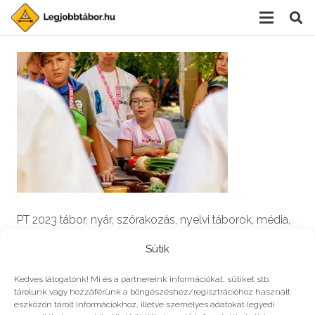
PT 2023 tábor, nyár, szórakozás, nyelvi táborok, média,
film, robotika, angoltábor, fotós tábor, sporttábor,
Sütik
tánctábor, kuktatábor, informatika, színháztábor,
játéktábor, programozás, kézművestábor, kreativitás,
Kedves látogatónk! Mi és a partnereink információkat, sütiket stb.
tárolunk vagy hozzáférünk a böngészéshez/regisztrációhoz használt
tőzsde, gazdaság, 3D, technika
eszközön tárolt információkhoz, illetve személyes adatokat (egyedi