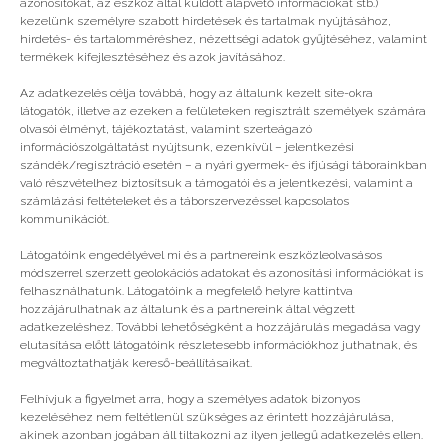
azonosítókat, az eszköz által küldött alapvető információkat stb.)
kezelünk személyre szabott hirdetések és tartalmak nyújtásához,
hirdetés- és tartalomméréshez, nézettségi adatok gyűjtéséhez, valamint
Vélemény, hozzászólás?
termékek kifejlesztéséhez és azok javításához.
Az adatkezelés célja továbbá, hogy az általunk kezelt site-okra
Az e-mail címet nem tesszük közzé.
A kötelező
látogatók, illetve az ezeken a felületeken regisztrált személyek számára
mezőket
*
karakterrel jelöltük
olvasói élményt, tájékoztatást, valamint szerteágazó
információszolgáltatást nyújtsunk, ezenkívül – jelentkezési
szándék/regisztráció esetén – a nyári gyermek- és ifjúsági táborainkban
való részvételhez biztosítsuk a támogatói és a jelentkezési, valamint a
számlázási feltételeket és a táborszervezéssel kapcsolatos
kommunikációt.
Látogatóink engedélyével mi és a partnereink eszközleolvasásos
módszerrel szerzett geolokációs adatokat és azonosítási információkat is
felhasználhatunk. Látogatóink a megfelelő helyre kattintva
hozzájárulhatnak az általunk és a partnereink által végzett
adatkezeléshez. További lehetőségként a hozzájárulás megadása vagy
elutasítása előtt látogatóink részletesebb információkhoz juthatnak, és
megváltoztathatják kereső-beállításaikat.
Felhívjuk a figyelmet arra, hogy a személyes adatok bizonyos
kezeléséhez nem feltétlenül szükséges az érintett hozzájárulása,
akinek azonban jogában áll tiltakozni az ilyen jellegű adatkezelés ellen.
A nevem, e-mail címem, és weboldalcímem