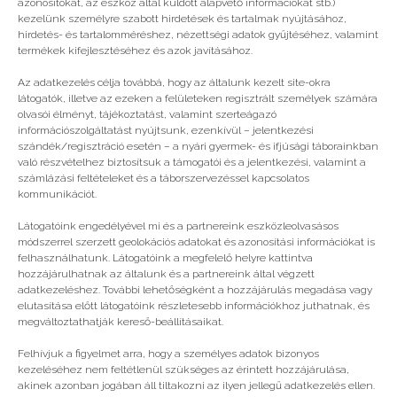
azonosítókat, az eszköz által küldött alapvető információkat stb.)
kezelünk személyre szabott hirdetések és tartalmak nyújtásához,
hirdetés- és tartalomméréshez, nézettségi adatok gyűjtéséhez, valamint
Vélemény, hozzászólás?
termékek kifejlesztéséhez és azok javításához.
Az adatkezelés célja továbbá, hogy az általunk kezelt site-okra
Az e-mail címet nem tesszük közzé.
A kötelező
látogatók, illetve az ezeken a felületeken regisztrált személyek számára
mezőket
*
karakterrel jelöltük
olvasói élményt, tájékoztatást, valamint szerteágazó
információszolgáltatást nyújtsunk, ezenkívül – jelentkezési
szándék/regisztráció esetén – a nyári gyermek- és ifjúsági táborainkban
való részvételhez biztosítsuk a támogatói és a jelentkezési, valamint a
számlázási feltételeket és a táborszervezéssel kapcsolatos
kommunikációt.
Látogatóink engedélyével mi és a partnereink eszközleolvasásos
módszerrel szerzett geolokációs adatokat és azonosítási információkat is
felhasználhatunk. Látogatóink a megfelelő helyre kattintva
hozzájárulhatnak az általunk és a partnereink által végzett
adatkezeléshez. További lehetőségként a hozzájárulás megadása vagy
elutasítása előtt látogatóink részletesebb információkhoz juthatnak, és
megváltoztathatják kereső-beállításaikat.
Felhívjuk a figyelmet arra, hogy a személyes adatok bizonyos
kezeléséhez nem feltétlenül szükséges az érintett hozzájárulása,
akinek azonban jogában áll tiltakozni az ilyen jellegű adatkezelés ellen.
A nevem, e-mail címem, és weboldalcímem