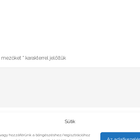
ő mezőket
*
karakterrel jelöltük
Sütik
unk vagy hozzáférünk a böngészéshez/regisztrációhoz
Az adatkezelé