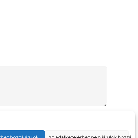
shez hozzájárulok
Az adatkezeléshez nem járulok hozzá