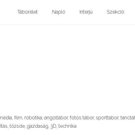
Táborélet
Napló
Interjú
Szekció
édia, film, robotika, angoltábor, fotós tábor, sporttábor, tánctá
itás, tőzsde, gazdaság, 3D, technika