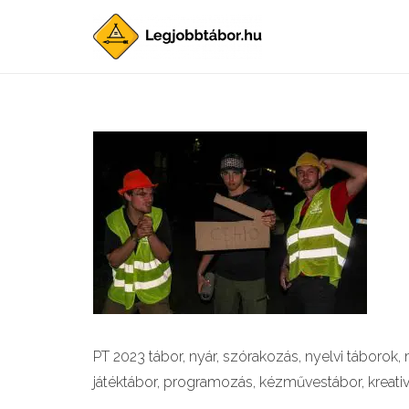
PT 2023 tábor, nyár, szórakozás, nyelvi táborok, m
játéktábor, programozás, kézművestábor, kreativ