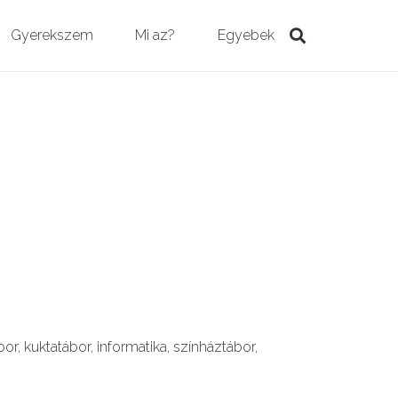
Gyerekszem
Mi az?
Egyebek
bor, kuktatábor, informatika, színháztábor,