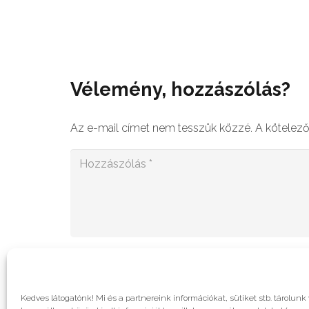
Vélemény, hozzászólás?
Az e-mail címet nem tesszük közzé.
A kötelez
Kedves látogatónk! Mi és a partnereink információkat, sütiket stb. tárol