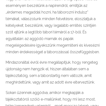
eseményen beszélünk a napirendről, említjük az
„érdemes magaddal hozni, ha táborozni indulsz”
témákat, válaszolunk minden felvetésre, eloszlatjuk a
kételyeket; beszélünk, vagy legalább említés szintjén
szót ejtünk a legtöbb tábori témáról a 17-ből. És
egyáltalán: az aggódó mamák és papák
megelégedésére igyekszünk megemlíteni és kivesézni
minden érdekességet a táborozással összefüggésben.
Mindazonáltal évről évre megállapítjuk, hogy rengeteg
újdonság nem hangzik el, hiszen általában sem a
tájékoztatóig, sem a táborstartig nem változik, amit
meghirdettünk, vagy amit az adott évre elterveztünk.
Sokan üzennek aggódva, amikor megkapják a
tájékoztatóról szóló e-mailünket, hogy mi lesz most,
talán lemaradnak valamiről – mert messze laknak, vagy