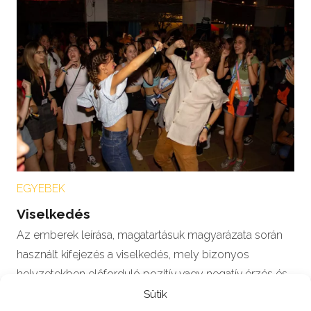
EGYEBEK
Viselkedés
Az emberek leírása, magatartásuk magyarázata során
használt kifejezés a viselkedés, mely bizonyos
helyzetekben előforduló pozitív vagy negatív érzés és
a…
Sütik