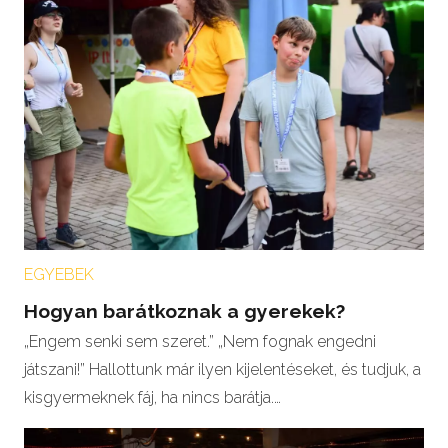
EGYEBEK
Hogyan barátkoznak a gyerekek?
„Engem senki sem szeret.” „Nem fognak engedni
játszani!” Hallottunk már ilyen kijelentéseket, és tudjuk, a
kisgyermeknek fáj, ha nincs barátja.…