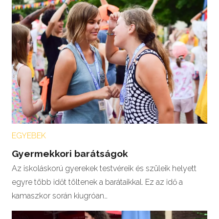
EGYEBEK
Gyermekkori barátságok
Az iskoláskorú gyerekek testvéreik és szüleik helyett
egyre több időt töltenek a barátaikkal. Ez az idő a
kamaszkor során kiugróan…