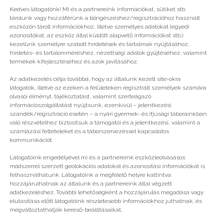
Kedves látogatónk! Mi és a partnereink információkat, sütiket stb.
tárolunk vagy hozzáférünk a böngészéshez/regisztrációhoz használt
eszközön tárolt információkhoz, illetve személyes adatokat (egyedi
azonosítókat, az eszköz által küldött alapvető információkat stb.)
#2022
kezelünk személyre szabott hirdetések és tartalmak nyújtásához,
hirdetés- és tartalomméréshez, nézettségi adatok gyűjtéséhez, valamint
termékek kifejlesztéséhez és azok javításához.
Még több
Az adatkezelés célja továbbá, hogy az általunk kezelt site-okra
látogatók, illetve az ezeken a felületeken regisztrált személyek számára
olvasói élményt, tájékoztatást, valamint szerteágazó
információszolgáltatást nyújtsunk, ezenkívül – jelentkezési
szándék/regisztráció esetén – a nyári gyermek- és ifjúsági táborainkban
való részvételhez biztosítsuk a támogatói és a jelentkezési, valamint a
számlázási feltételeket és a táborszervezéssel kapcsolatos
kommunikációt.
Látogatóink engedélyével mi és a partnereink eszközleolvasásos
módszerrel szerzett geolokációs adatokat és azonosítási információkat is
felhasználhatunk. Látogatóink a megfelelő helyre kattintva
hozzájárulhatnak az általunk és a partnereink által végzett
adatkezeléshez. További lehetőségként a hozzájárulás megadása vagy
elutasítása előtt látogatóink részletesebb információkhoz juthatnak, és
megváltoztathatják kereső-beállításaikat.