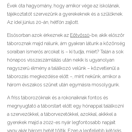
Évek óta hagyomány, hogy amikor vége az iskolának,
tájékoztatót szervezünk a gyerekeknek és a szülőknek.
Az idei június 20-án, hétfőn zajlott.
Elsősorban azok érkeznek az
Eötvös10
-be, akik először
táboroznak majd nálunk, ám gyakran látunk a közönség
soraiban ismerős arcokat is – ki tudja, miért? Talán a sok
hónapos visszaszámlálás után nekik is ugyanolyan
nagyszerű élmény a találkozó velünk – közvetlenül a
táborozás megkezdése előtt –, mint nekünk, amikor a
három évszakos szünet után egymásra mosolygunk.
A friss táborozóknak és a rokonaiknak fontos és
megnyugtató a táborstart előtt egy hónappal találkozni
a szervezőkkel, a táborvezetőkkel, azokkal, akikkel a
gyerekek majd a 2022-es nyár legfontosabb napjait
vagy akár három hetét töltik. Ezen a legfeljebb kétórás