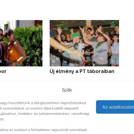
Tá
bor
Új élmény a PT táboraiban
Sütik
unk vagy hozzáférünk a böngészéshez/regisztrációhoz
Az adatkezelé
i azonosítókat, az eszköz által küldött alapvető
yújtásához, hirdetés- és tartalomméréshez, nézettségi
oz.
illetve az ezeken a felületeken regisztrált személyek