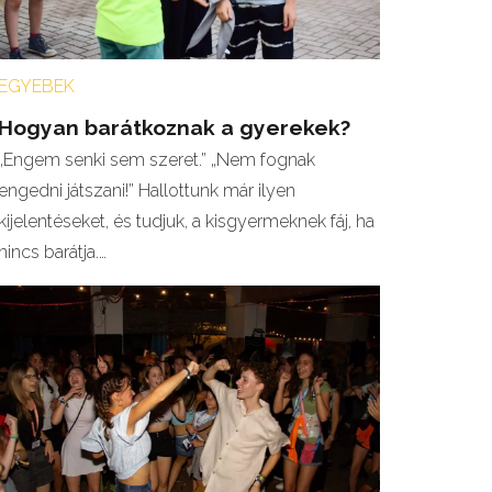
EGYEBEK
Hogyan barátkoznak a gyerekek?
„Engem senki sem szeret.” „Nem fognak
engedni játszani!” Hallottunk már ilyen
kijelentéseket, és tudjuk, a kisgyermeknek fáj, ha
nincs barátja.…