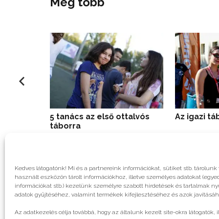
Még több
5 tanács az első ottalvós
Az igazi tá
táborra
Kedves látogatónk! Mi és a partnereink információkat, sütiket stb. tárol
használt eszközön tárolt információkhoz, illetve személyes adatokat (egyed
információkat stb.) kezelünk személyre szabott hirdetések és tartalmak n
adatok gyűjtéséhez, valamint termékek kifejlesztéséhez és azok javításáh
Az adatkezelés célja továbbá, hogy az általunk kezelt site-okra látogatók, 