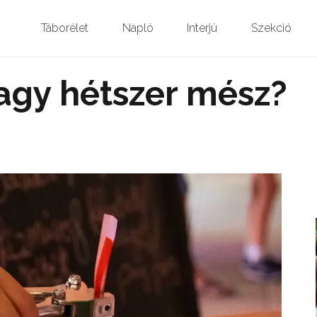
Táborélet
Napló
Interjú
Szekció
vagy hétszer mész?