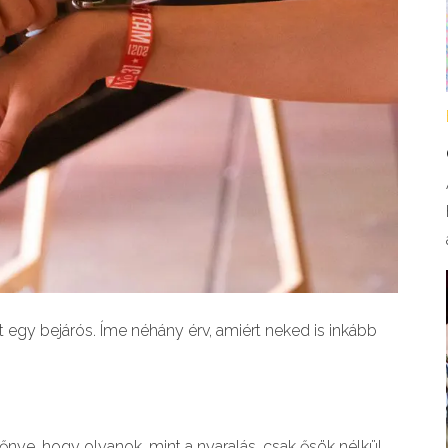
 egy bejárós. Íme néhány érv, amiért neked is inkább
nye, hogy olyanok, mint a nyaralás, csak ősök nélkül.