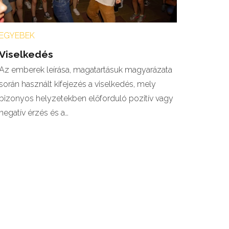
EGYEBEK
Viselkedés
Az emberek leírása, magatartásuk magyarázata
során használt kifejezés a viselkedés, mely
bizonyos helyzetekben előforduló pozitív vagy
negatív érzés és a…