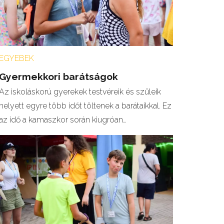
EGYEBEK
Gyermekkori barátságok
Az iskoláskorú gyerekek testvéreik és szüleik
helyett egyre több időt töltenek a barátaikkal. Ez
az idő a kamaszkor során kiugróan…