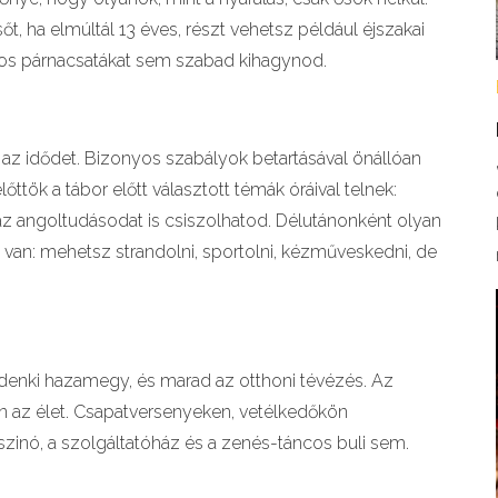
őt, ha elmúltál 13 éves, részt vehetsz például éjszakai
tkos párnacsatákat sem szabad kihagynod.
 az idődet. Bizonyos szabályok betartásával önállóan
tök a tábor előtt választott témák óráival telnek:
 az angoltudásodat is csiszolhatod. Délutánonként olyan
van: mehetsz strandolni, sportolni, kézműveskedni, de
denki hazamegy, és marad az otthoni tévézés. Az
án az élet. Csapatversenyeken, vetélkedőkön
zinó, a szolgáltatóház és a zenés-táncos buli sem.