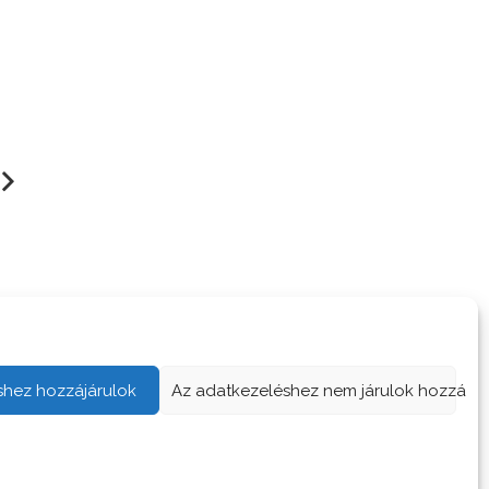
borozni készülünk
Kisiskolások táborban
shez hozzájárulok
Az adatkezeléshez nem járulok hozzá