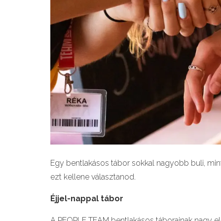
Egy bentlakásos tábor sokkal nagyobb buli, mint
ezt kellene választanod.
Éjjel-nappal tábor
A
PEOPLE TEAM
bentlakásos táborainak nagy elő