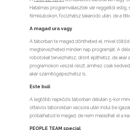
Hatalmas programválaszték vár reggeltől estig, s
filmklubokon, focizhatsz takarodó után, de a ti
A magad ura vagy
A táborban te magad döntheted el, mivel töltöd
megtervezheted minden nap programját. A délelőt
robotokat tervezhetsz, drónt építhetsz, de akár
programokon veszel részt, amihez csak kedved 
akár számítógépezhetsz is.
Este buli
A legtöbb napközis táborban délután 5-kor min
ottalvós táborokban vacsora után indul be igaz
próbálhatod ki magad, de nem maradhat el a kas
PEOPLE TEAM special