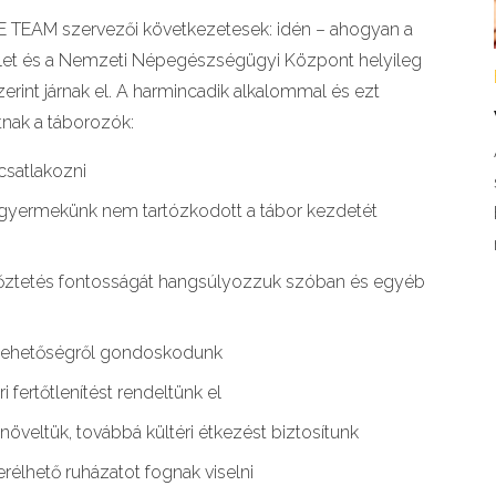
E TEAM szervezői következetesek: idén – ahogyan a
ndelet és a Nemzeti Népegészségügyi Központ helyileg
zerint járnak el. A harmincadik alkalommal és ezt
tnak a táborozók:
satlakozni
nt gyermekünk nem tartózkodott a tábor kezdetét
llőztetés fontosságát hangsúlyozzuk szóban és egyéb
i lehetőségről gondoskodunk
 fertőtlenítést rendeltünk el
veltük, továbbá kültéri étkezést biztosítunk
élhető ruházatot fognak viselni