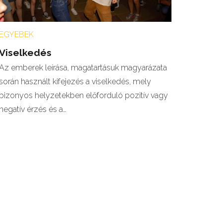
EGYEBEK
Viselkedés
Az emberek leírása, magatartásuk magyarázata
során használt kifejezés a viselkedés, mely
bizonyos helyzetekben előforduló pozitív vagy
negatív érzés és a…