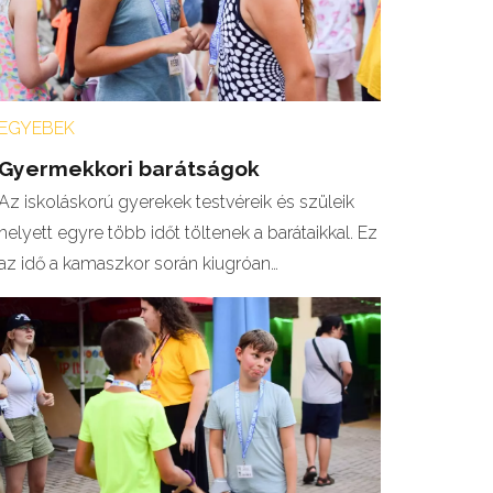
EGYEBEK
Gyermekkori barátságok
Az iskoláskorú gyerekek testvéreik és szüleik
helyett egyre több időt töltenek a barátaikkal. Ez
az idő a kamaszkor során kiugróan…