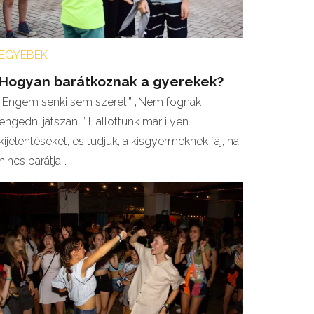
EGYEBEK
Hogyan barátkoznak a gyerekek?
„Engem senki sem szeret.” „Nem fognak
engedni játszani!” Hallottunk már ilyen
kijelentéseket, és tudjuk, a kisgyermeknek fáj, ha
nincs barátja.…