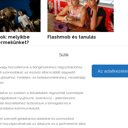
ok: melyikbe
Flashmob és tanulás
Pé
yermekünket?
Sütik
unk vagy hozzáférünk a böngészéshez/regisztrációhoz
Az adatkezelé
i azonosítókat, az eszköz által küldött alapvető
yújtásához, hirdetés- és tartalomméréshez, nézettségi
oz.
illetve az ezeken a felületeken regisztrált személyek
olgáltatást nyújtsunk, ezenkívül – jelentkezési
ló részvételhez biztosítsuk a támogatói és a
apcsolatos kommunikációt.
l szerzett geolokációs adatokat és azonosítási
a hozzájárulhatnak az általunk és a partnereink által