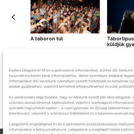
A táboron túl
Tábortípus
küldjük g
Kedves látogatónk! Mi és a partnereink információkat, sütiket stb. tárol
használt eszközön tárolt információkhoz, illetve személyes adatokat (egyed
információkat stb.) kezelünk személyre szabott hirdetések és tartalmak n
adatok gyűjtéséhez, valamint termékek kifejlesztéséhez és azok javításáh
Az adatkezelés célja továbbá, hogy az általunk kezelt site-okra látogatók, 
számára olvasói élményt, tájékoztatást, valamint szerteágazó információsz
szándék/regisztráció esetén – a nyári gyermek- és ifjúsági táborainkban va
jelentkezési, valamint a számlázási feltételeket és a táborszervezéssel k
Látogatóink engedélyével mi és a partnereink eszközleolvasásos módszerre
információkat is felhasználhatunk. Látogatóink a megfelelő helyre kattintv