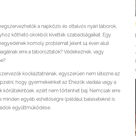
megszervezhetők a napközis és ottalvós nyári táborok,
ányhoz köthető okokból kivették szabadságaikat. Egy
 negyedének komoly problémát jelent 14 éven aluli
eagálnak erre a táboroztatók? Védekeznek, vagy
ne?
 a szervezők kockáztatnának, egyszerűen nem létezne az
épzelni, hogy gyermekeinket az Éhezők viadala vagy a
ók körültekintőek, ezért nem történhet baj. Nemcsak erre
de minden egyéb eshetőségre (például balesetekre) is
családok együttműködése.