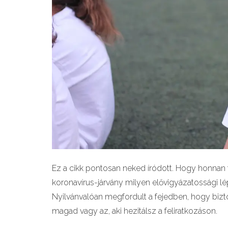
Ez a cikk pontosan neked íródott. Hogy honnan tu
koronavírus-járvány milyen elővigyázatossági lé
Nyilvánvalóan megfordult a fejedben, hogy bizt
magad vagy az, aki hezitálsz a feliratkozáson.