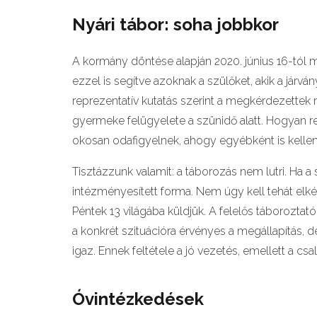
Nyári tábor: soha jobbkor
A kormány döntése alapján 2020. június 16-tól 
ezzel is segítve azoknak a szülőket, akik a járv
reprezentatív kutatás szerint a megkérdezettek
gyermeke felügyelete a szünidő alatt. Hogyan r
okosan odafigyelnek, ahogy egyébként is kelle
Tisztázzunk valamit: a táborozás nem lutri. Ha
intézményesített forma. Nem úgy kell tehát elk
Péntek 13 világába küldjük. A felelős táboroztat
a konkrét szituációra érvényes a megállapítás, 
igaz. Ennek feltétele a jó vezetés, emellett a 
Óvintézkedések