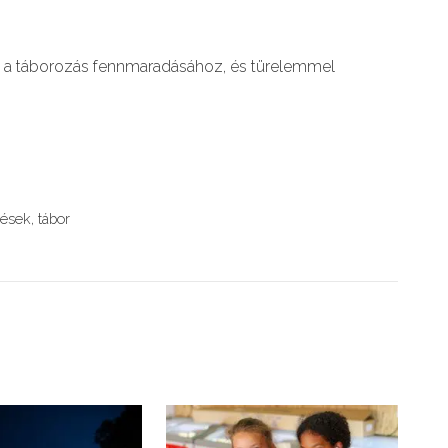
z a táborozás fennmaradásához, és türelemmel
dések
,
tábor