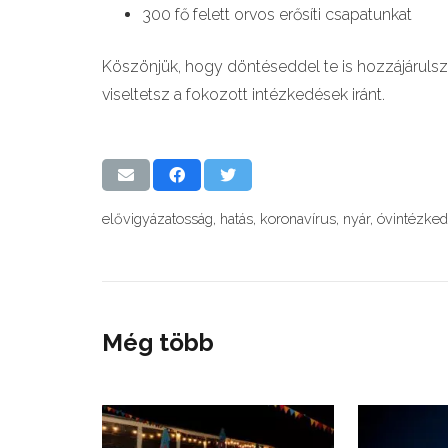
300 fő felett orvos erősíti csapatunkat
Köszönjük, hogy döntéseddel te is hozzájáruls
viseltetsz a fokozott intézkedések iránt.
elővigyázatosság
,
hatás
,
koronavírus
,
nyár
,
óvintézke
Még több