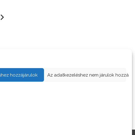
nz és tábor
Miért érdemes a tábor tö
turnusában részt venni?
shez hozzájárulok
Az adatkezeléshez nem járulok hozzá