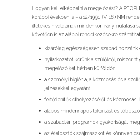
Hogyan kell elképzelni a megelőzést? A PEOPL
korábbi években is – a 12/1991. (V. 18.) NM re
illetékes hivatalának mindenkori iránymutatása s
követően is az alábbi rendelkezésekre számítha
kizárólag egészségesen szabad hozzánk c
nyilatkozatot kérünk a szülőktől, miszeri
megelőző két hétben külföldön
a személyi higiénia, a kézmosás és a sze
jelzésekkel egyaránt
fertőtlenítők elhelyezéséről és kézmosás
alapos mindennapos takarítást és többszöri
a szabadtéri programok gyakoriságát megnö
az ételosztók szájmaszkot és könnyen cser