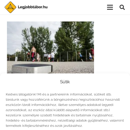
Sütik
Bluetooth-os hangszóró és kosarazó fiatalok a PEOPLE
Kedves látogatónk! Mi és a partnereink információkat, sütiket stb.
TEAM kosárpályáján
tárolunk vagy hozzáférünk a böngészéshez/regisztrációhoz használt
eszközön tárolt információkhoz, illetve személyes adatokat (egyedi
azonosítókat, az eszköz által küldött alapvető információkat stb.)
kezelünk személyre szabott hirdetések és tartalmak nyújtásához,
Vélemény, hozzászólás?
hirdetés- és tartalomméréshez, nézettségi adatok gyűjtéséhez, valamint
termékek kifejlesztéséhez és azok javításához.