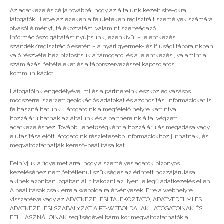
Az e-mail címet nem tesszük közzé.
A kötelező
Az adatkezelés célja továbbá, hogy az általunk kezelt site-okra
látogatók, illetve az ezeken a felületeken regisztrált személyek számára
mezőket
*
karakterrel jelöltük
olvasói élményt, tájékoztatást, valamint szerteágazó
információszolgáltatást nyújtsunk, ezenkívül – jelentkezési
szándék/regisztráció esetén – a nyári gyermek- és ifjúsági táborainkban
való részvételhez biztosítsuk a támogatói és a jelentkezési, valamint a
számlázási feltételeket és a táborszervezéssel kapcsolatos
kommunikációt.
Látogatóink engedélyével mi és a partnereink eszközleolvasásos
módszerrel szerzett geolokációs adatokat és azonosítási információkat is
felhasználhatunk. Látogatóink a megfelelő helyre kattintva
hozzájárulhatnak az általunk és a partnereink által végzett
adatkezeléshez. További lehetőségként a hozzájárulás megadása vagy
elutasítása előtt látogatóink részletesebb információkhoz juthatnak, és
megváltoztathatják kereső-beállításaikat.
Felhívjuk a figyelmet arra, hogy a személyes adatok bizonyos
kezeléséhez nem feltétlenül szükséges az érintett hozzájárulása,
A nevem, e-mail címem, és weboldalcímem
akinek azonban jogában áll tiltakozni az ilyen jellegű adatkezelés ellen.
mentése a böngészőben a következő
A beállítások csak erre a weboldalra érvényesek. Erre a webhelyre
hozzászólásomhoz.
visszatérve vagy az ADATKEZELÉSI TÁJÉKOZTATÓ, ADATVÉDELMI ÉS
ADATKEZELÉSI SZABÁLYZAT A PT-WEBOLDALAK LÁTOGATÓINAK ÉS
FELHASZNÁLÓINAK segítségével bármikor megváltoztathatók a