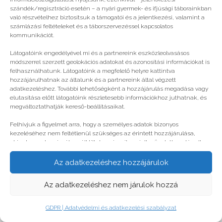
© legjobbtabor.hu
szándék/regisztráció esetén – a nyári gyermek- és ifjúsági táborainkban
való részvételhez biztosítsuk a támogatói és a jelentkezési, valamint a
GDPR | Adatvédelmi és adatkezelési szabályzat
számlázási feltételeket és a táborszervezéssel kapcsolatos
kommunikációt.
Látogatóink engedélyével mi és a partnereink eszközleolvasásos
módszerrel szerzett geolokációs adatokat és azonosítási információkat is
felhasználhatunk. Látogatóink a megfelelő helyre kattintva
hozzájárulhatnak az általunk és a partnereink által végzett
adatkezeléshez. További lehetőségként a hozzájárulás megadása vagy
elutasítása előtt látogatóink részletesebb információkhoz juthatnak, és
megváltoztathatják kereső-beállításaikat.
Felhívjuk a figyelmet arra, hogy a személyes adatok bizonyos
kezeléséhez nem feltétlenül szükséges az érintett hozzájárulása,
akinek azonban jogában áll tiltakozni az ilyen jellegű adatkezelés ellen.
A beállítások csak erre a weboldalra érvényesek. Erre a webhelyre
visszatérve vagy az ADATKEZELÉSI TÁJÉKOZTATÓ, ADATVÉDELMI ÉS
Az adatkezeléshez hozzájárulok
ADATKEZELÉSI SZABÁLYZAT A PT-WEBOLDALAK LÁTOGATÓINAK ÉS
FELHASZNÁLÓINAK segítségével bármikor megváltoztathatók a
Az adatkezeléshez nem járulok hozzá
beállítások.
GDPR | Adatvédelmi és adatkezelési szabályzat