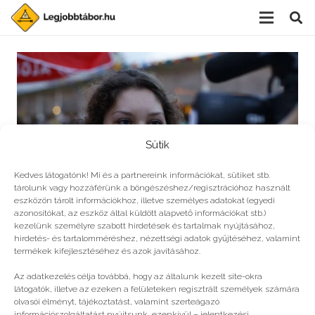
Sütik
Kedves látogatónk! Mi és a partnereink információkat, sütiket stb.
tárolunk vagy hozzáférünk a böngészéshez/regisztrációhoz használt
eszközön tárolt információkhoz, illetve személyes adatokat (egyedi
azonosítókat, az eszköz által küldött alapvető információkat stb.)
kezelünk személyre szabott hirdetések és tartalmak nyújtásához,
hirdetés- és tartalomméréshez, nézettségi adatok gyűjtéséhez, valamint
Siker és felelősség: az influenszerek
termékek kifejlesztéséhez és azok javításához.
Az adatkezelés célja továbbá, hogy az általunk kezelt site-okra
látogatók, illetve az ezeken a felületeken regisztrált személyek számára
olvasói élményt, tájékoztatást, valamint szerteágazó
információszolgáltatást nyújtsunk, ezenkívül – jelentkezési