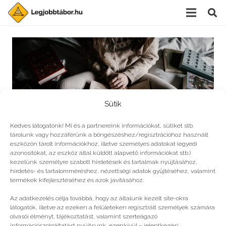
Sütik
Kedves látogatónk! Mi és a partnereink információkat, sütiket stb.
tárolunk vagy hozzáférünk a böngészéshez/regisztrációhoz használt
eszközön tárolt információkhoz, illetve személyes adatokat (egyedi
Négy könyv, amit el kell olvasnod
azonosítókat, az eszköz által küldött alapvető információkat stb.)
kezelünk személyre szabott hirdetések és tartalmak nyújtásához,
hirdetés- és tartalomméréshez, nézettségi adatok gyűjtéséhez, valamint
termékek kifejlesztéséhez és azok javításához.
© legjobbtabor.hu
Az adatkezelés célja továbbá, hogy az általunk kezelt site-okra
látogatók, illetve az ezeken a felületeken regisztrált személyek számára
GDPR | Adatvédelmi és adatkezelési szabályzat
olvasói élményt, tájékoztatást, valamint szerteágazó
információszolgáltatást nyújtsunk, ezenkívül – jelentkezési