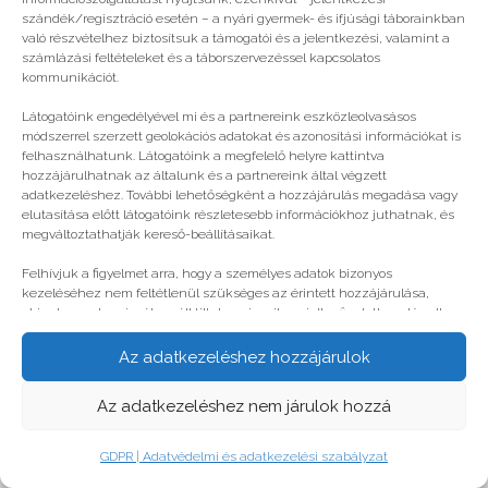
szándék/regisztráció esetén – a nyári gyermek- és ifjúsági táborainkban
való részvételhez biztosítsuk a támogatói és a jelentkezési, valamint a
számlázási feltételeket és a táborszervezéssel kapcsolatos
kommunikációt.
Látogatóink engedélyével mi és a partnereink eszközleolvasásos
módszerrel szerzett geolokációs adatokat és azonosítási információkat is
felhasználhatunk. Látogatóink a megfelelő helyre kattintva
hozzájárulhatnak az általunk és a partnereink által végzett
adatkezeléshez. További lehetőségként a hozzájárulás megadása vagy
elutasítása előtt látogatóink részletesebb információkhoz juthatnak, és
megváltoztathatják kereső-beállításaikat.
Felhívjuk a figyelmet arra, hogy a személyes adatok bizonyos
kezeléséhez nem feltétlenül szükséges az érintett hozzájárulása,
akinek azonban jogában áll tiltakozni az ilyen jellegű adatkezelés ellen.
A beállítások csak erre a weboldalra érvényesek. Erre a webhelyre
visszatérve vagy az ADATKEZELÉSI TÁJÉKOZTATÓ, ADATVÉDELMI ÉS
Az adatkezeléshez hozzájárulok
ADATKEZELÉSI SZABÁLYZAT A PT-WEBOLDALAK LÁTOGATÓINAK ÉS
FELHASZNÁLÓINAK segítségével bármikor megváltoztathatók a
Az adatkezeléshez nem járulok hozzá
beállítások.
GDPR | Adatvédelmi és adatkezelési szabályzat