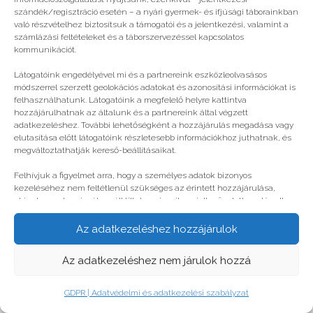
© legjobbtabor.hu
szándék/regisztráció esetén – a nyári gyermek- és ifjúsági táborainkban
való részvételhez biztosítsuk a támogatói és a jelentkezési, valamint a
GDPR | Adatvédelmi és adatkezelési szabályzat
számlázási feltételeket és a táborszervezéssel kapcsolatos
kommunikációt.
Látogatóink engedélyével mi és a partnereink eszközleolvasásos
módszerrel szerzett geolokációs adatokat és azonosítási információkat is
felhasználhatunk. Látogatóink a megfelelő helyre kattintva
hozzájárulhatnak az általunk és a partnereink által végzett
adatkezeléshez. További lehetőségként a hozzájárulás megadása vagy
elutasítása előtt látogatóink részletesebb információkhoz juthatnak, és
megváltoztathatják kereső-beállításaikat.
Felhívjuk a figyelmet arra, hogy a személyes adatok bizonyos
kezeléséhez nem feltétlenül szükséges az érintett hozzájárulása,
akinek azonban jogában áll tiltakozni az ilyen jellegű adatkezelés ellen.
A beállítások csak erre a weboldalra érvényesek. Erre a webhelyre
visszatérve vagy az ADATKEZELÉSI TÁJÉKOZTATÓ, ADATVÉDELMI ÉS
Az adatkezeléshez hozzájárulok
ADATKEZELÉSI SZABÁLYZAT A PT-WEBOLDALAK LÁTOGATÓINAK ÉS
FELHASZNÁLÓINAK segítségével bármikor megváltoztathatók a
Az adatkezeléshez nem járulok hozzá
beállítások.
GDPR | Adatvédelmi és adatkezelési szabályzat