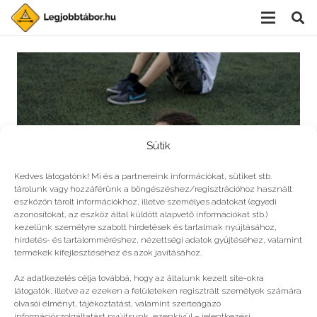
Sütik
Kedves látogatónk! Mi és a partnereink információkat, sütiket stb.
tárolunk vagy hozzáférünk a böngészéshez/regisztrációhoz használt
eszközön tárolt információkhoz, illetve személyes adatokat (egyedi
azonosítókat, az eszköz által küldött alapvető információkat stb.)
kezelünk személyre szabott hirdetések és tartalmak nyújtásához,
hirdetés- és tartalomméréshez, nézettségi adatok gyűjtéséhez, valamint
Teszt: Mennyire várod a nyári tábort?
termékek kifejlesztéséhez és azok javításához.
Az adatkezelés célja továbbá, hogy az általunk kezelt site-okra
látogatók, illetve az ezeken a felületeken regisztrált személyek számára
olvasói élményt, tájékoztatást, valamint szerteágazó
információszolgáltatást nyújtsunk, ezenkívül – jelentkezési