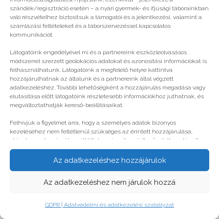
szándék/regisztráció esetén – a nyári gyermek- és ifjúsági táborainkban
való részvételhez biztosítsuk a támogatói és a jelentkezési, valamint a
számlázási feltételeket és a táborszervezéssel kapcsolatos
kommunikációt.
Látogatóink engedélyével mi és a partnereink eszközleolvasásos
módszerrel szerzett geolokációs adatokat és azonosítási információkat is
felhasználhatunk. Látogatóink a megfelelő helyre kattintva
hozzájárulhatnak az általunk és a partnereink által végzett
adatkezeléshez. További lehetőségként a hozzájárulás megadása vagy
elutasítása előtt látogatóink részletesebb információkhoz juthatnak, és
megváltoztathatják kereső-beállításaikat.
Felhívjuk a figyelmet arra, hogy a személyes adatok bizonyos
kezeléséhez nem feltétlenül szükséges az érintett hozzájárulása,
akinek azonban jogában áll tiltakozni az ilyen jellegű adatkezelés ellen.
A beállítások csak erre a weboldalra érvényesek. Erre a webhelyre
visszatérve vagy az ADATKEZELÉSI TÁJÉKOZTATÓ, ADATVÉDELMI ÉS
Az adatkezeléshez hozzájárulok
ADATKEZELÉSI SZABÁLYZAT A PT-WEBOLDALAK LÁTOGATÓINAK ÉS
FELHASZNÁLÓINAK segítségével bármikor megváltoztathatók a
Az adatkezeléshez nem járulok hozzá
beállítások.
GDPR | Adatvédelmi és adatkezelési szabályzat