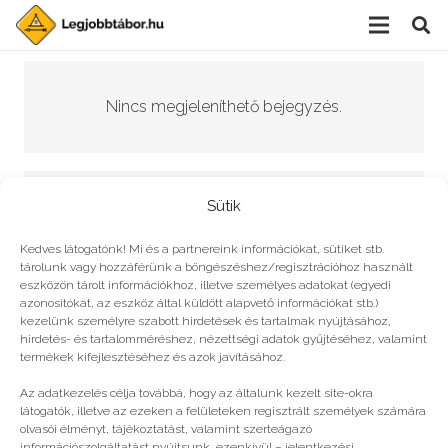
Nincs megjeleníthető bejegyzés.
Sütik
Nincs találat.
Kedves látogatónk! Mi és a partnereink információkat, sütiket stb.
tárolunk vagy hozzáférünk a böngészéshez/regisztrációhoz használt
eszközön tárolt információkhoz, illetve személyes adatokat (egyedi
azonosítókat, az eszköz által küldött alapvető információkat stb.)
kezelünk személyre szabott hirdetések és tartalmak nyújtásához,
© legjobbtabor.hu
hirdetés- és tartalomméréshez, nézettségi adatok gyűjtéséhez, valamint
termékek kifejlesztéséhez és azok javításához.
GDPR | Adatvédelmi és adatkezelési szabályzat
Az adatkezelés célja továbbá, hogy az általunk kezelt site-okra
látogatók, illetve az ezeken a felületeken regisztrált személyek számára
olvasói élményt, tájékoztatást, valamint szerteágazó
információszolgáltatást nyújtsunk, ezenkívül – jelentkezési