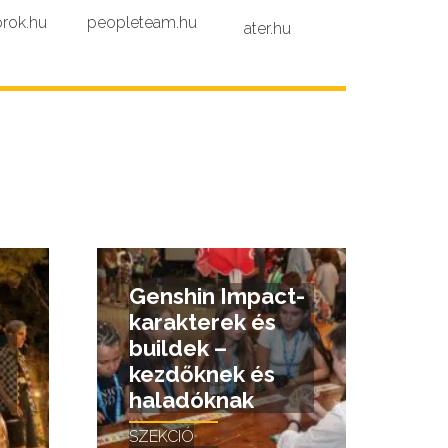
rok.hu
peopleteam.hu
ater.hu
Genshin Impact-
karakterek és
buildek –
kezdőknek és
haladóknak
SZEKCIÓ