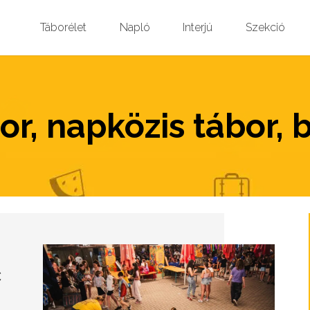
Táborélet
Napló
Interjú
Szekció
or, napközis tábor, 
c