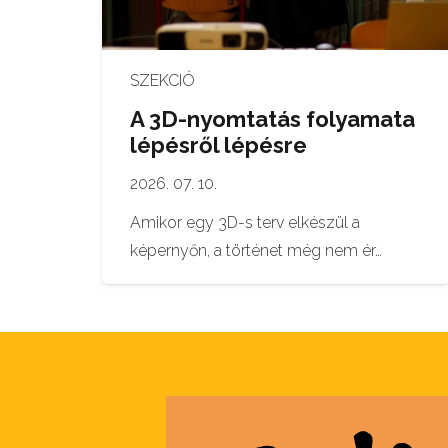
SZEKCIÓ
A 3D-nyomtatás folyamata
lépésről lépésre
2026. 07. 10.
Amikor egy 3D-s terv elkészül a
képernyőn, a történet még nem ér…