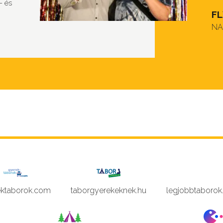
- és
FL
NA
ektaborok.com
taborgyerekeknek.hu
legjobbtaborok