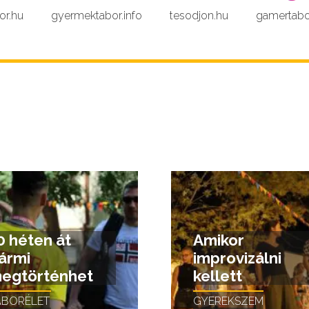
or.hu
gyermektabor.info
tesodjon.hu
gamertabo
0 héten át
Amikor
ármi
improvizálni
egtörténhet
kellett
ÁBORÉLET
GYEREKSZEM