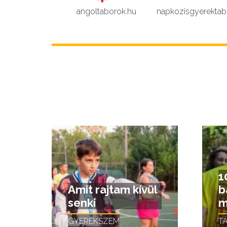
angoltaborok.hu
napkozisgyerektab
1
Amit rajtam kívül
b
senki
m
GYEREKSZEM
T