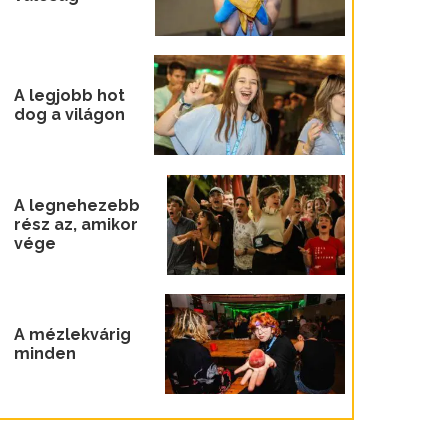
A legjobb hot
dog a világon
A legnehezebb
rész az, amikor
vége
A mézlekvárig
minden