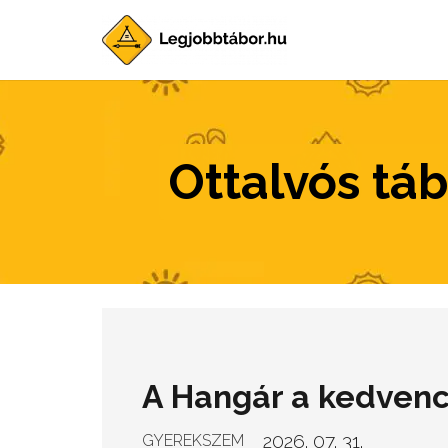
Ottalvós táb
A Hangár a kedven
2026. 07. 31.
GYEREKSZEM