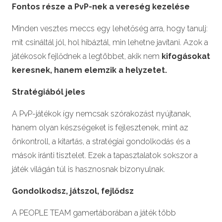
Fontos része a PvP-nek a vereség kezelése
Minden vesztes meccs egy lehetőség arra, hogy tanulj:
mit csináltál jól, hol hibáztál, min lehetne javítani. Azok a
játékosok fejlődnek a legtöbbet, akik nem
kifogásokat
keresnek, hanem elemzik a helyzetet.
Stratégiából jeles
A PvP-játékok így nemcsak szórakozást nyújtanak,
hanem olyan készségeket is fejlesztenek, mint az
önkontroll, a kitartás, a stratégiai gondolkodás és a
mások iránti tisztelet. Ezek a tapasztalatok sokszor a
játék világán túl is hasznosnak bizonyulnak.
Gondolkodsz, játszol, fejlődsz
A PEOPLE TEAM gamertáborában a játék több