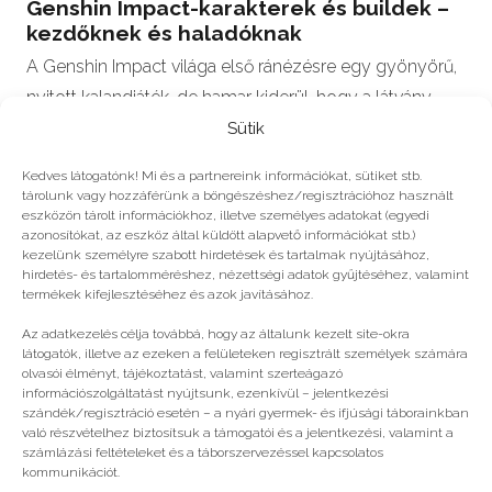
Genshin Impact-karakterek és buildek –
kezdőknek és haladóknak
A Genshin Impact világa első ránézésre egy gyönyörű,
nyitott kalandjáték, de hamar kiderül, hogy a látvány
mögött egy összetett rendszer…
Sütik
Kedves látogatónk! Mi és a partnereink információkat, sütiket stb.
tárolunk vagy hozzáférünk a böngészéshez/regisztrációhoz használt
eszközön tárolt információkhoz, illetve személyes adatokat (egyedi
azonosítókat, az eszköz által küldött alapvető információkat stb.)
#2026
kezelünk személyre szabott hirdetések és tartalmak nyújtásához,
hirdetés- és tartalomméréshez, nézettségi adatok gyűjtéséhez, valamint
termékek kifejlesztéséhez és azok javításához.
Még több
Az adatkezelés célja továbbá, hogy az általunk kezelt site-okra
látogatók, illetve az ezeken a felületeken regisztrált személyek számára
olvasói élményt, tájékoztatást, valamint szerteágazó
információszolgáltatást nyújtsunk, ezenkívül – jelentkezési
szándék/regisztráció esetén – a nyári gyermek- és ifjúsági táborainkban
való részvételhez biztosítsuk a támogatói és a jelentkezési, valamint a
számlázási feltételeket és a táborszervezéssel kapcsolatos
kommunikációt.