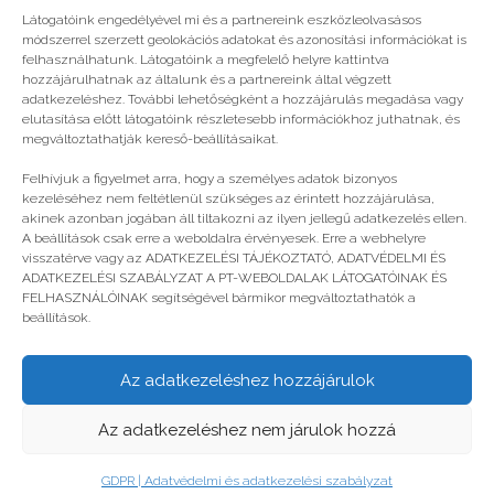
Látogatóink engedélyével mi és a partnereink eszközleolvasásos
módszerrel szerzett geolokációs adatokat és azonosítási információkat is
felhasználhatunk. Látogatóink a megfelelő helyre kattintva
hozzájárulhatnak az általunk és a partnereink által végzett
adatkezeléshez. További lehetőségként a hozzájárulás megadása vagy
elutasítása előtt látogatóink részletesebb információkhoz juthatnak, és
megváltoztathatják kereső-beállításaikat.
Sportolj, mozogj, fesztiválozz!
Felhívjuk a figyelmet arra, hogy a személyes adatok bizonyos
kezeléséhez nem feltétlenül szükséges az érintett hozzájárulása,
akinek azonban jogában áll tiltakozni az ilyen jellegű adatkezelés ellen.
A beállítások csak erre a weboldalra érvényesek. Erre a webhelyre
visszatérve vagy az ADATKEZELÉSI TÁJÉKOZTATÓ, ADATVÉDELMI ÉS
ADATKEZELÉSI SZABÁLYZAT A PT-WEBOLDALAK LÁTOGATÓINAK ÉS
FELHASZNÁLÓINAK segítségével bármikor megváltoztathatók a
beállítások.
Az adatkezeléshez hozzájárulok
© legjobbtabor.hu
Az adatkezeléshez nem járulok hozzá
GDPR | Adatvédelmi és adatkezelési szabályzat
GDPR | Adatvédelmi és adatkezelési szabályzat