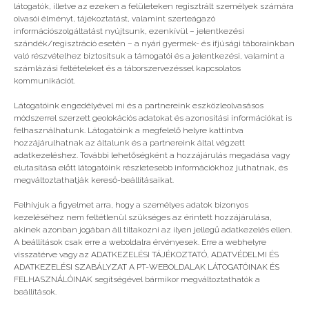
látogatók, illetve az ezeken a felületeken regisztrált személyek számára
olvasói élményt, tájékoztatást, valamint szerteágazó
információszolgáltatást nyújtsunk, ezenkívül – jelentkezési
szándék/regisztráció esetén – a nyári gyermek- és ifjúsági táborainkban
való részvételhez biztosítsuk a támogatói és a jelentkezési, valamint a
számlázási feltételeket és a táborszervezéssel kapcsolatos
kommunikációt.
Látogatóink engedélyével mi és a partnereink eszközleolvasásos
módszerrel szerzett geolokációs adatokat és azonosítási információkat is
felhasználhatunk. Látogatóink a megfelelő helyre kattintva
hozzájárulhatnak az általunk és a partnereink által végzett
adatkezeléshez. További lehetőségként a hozzájárulás megadása vagy
elutasítása előtt látogatóink részletesebb információkhoz juthatnak, és
megváltoztathatják kereső-beállításaikat.
Megszámlálhatatlan élmény, vágod?
Felhívjuk a figyelmet arra, hogy a személyes adatok bizonyos
kezeléséhez nem feltétlenül szükséges az érintett hozzájárulása,
akinek azonban jogában áll tiltakozni az ilyen jellegű adatkezelés ellen.
A beállítások csak erre a weboldalra érvényesek. Erre a webhelyre
visszatérve vagy az ADATKEZELÉSI TÁJÉKOZTATÓ, ADATVÉDELMI ÉS
ADATKEZELÉSI SZABÁLYZAT A PT-WEBOLDALAK LÁTOGATÓINAK ÉS
FELHASZNÁLÓINAK segítségével bármikor megváltoztathatók a
beállítások.