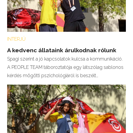
INTERJÚ
A kedvenc állataink árulkodnak rólunk
Spagi szerint a jó kapcsolatok kulcsa a kommunikáció.
A PEOPLE TEAM táboroztatója egy látszólag sablonos
kérdés mögötti pszichológiáról is beszélt…