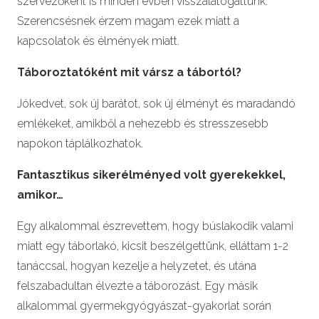
szervezőként is minden évben visszalátogattunk.
Szerencsésnek érzem magam ezek miatt a
kapcsolatok és élmények miatt.
Táboroztatóként mit vársz a tábortól?
Jókedvet, sok új barátot, sok új élményt és maradandó
emlékeket, amikből a nehezebb és stresszesebb
napokon táplálkozhatok.
Fantasztikus sikerélményed volt gyerekekkel,
amikor…
Egy alkalommal észrevettem, hogy búslakodik valami
miatt egy táborlakó, kicsit beszélgettünk, elláttam 1-2
tanáccsal, hogyan kezelje a helyzetet, és utána
felszabadultan élvezte a táborozást. Egy másik
alkalommal gyermekgyógyászat-gyakorlat során