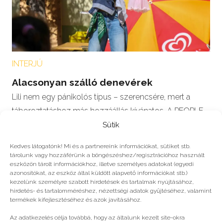
INTERJÚ
Alacsonyan szálló denevérek
Lili nem egy pánikolós típus – szerencsére, mert a
táboroztatáshoz más hozzáállás kívánatos. A PEOPLE
TEAM táboroztatójának tettük fel a…
Sütik
Kedves látogatónk! Mi és a partnereink információkat, sütiket stb.
tárolunk vagy hozzáférünk a böngészéshez/regisztrációhoz használt
eszközön tárolt információkhoz, illetve személyes adatokat (egyedi
azonosítókat, az eszköz által küldött alapvető információkat stb.)
#2023
kezelünk személyre szabott hirdetések és tartalmak nyújtásához,
hirdetés- és tartalomméréshez, nézettségi adatok gyűjtéséhez, valamint
termékek kifejlesztéséhez és azok javításához.
Még több
Az adatkezelés célja továbbá, hogy az általunk kezelt site-okra