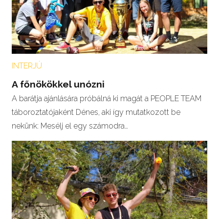
INTERJÚ
A főnökökkel unózni
A barátja ajánlására próbálná ki magát a PEOPLE TEAM
táboroztatójaként Dénes, aki így mutatkozott be
nekünk: Mesélj el egy számodra…