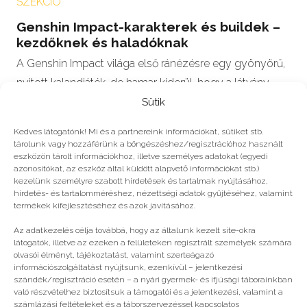
SZEKCIÓ
Genshin Impact-karakterek és buildek –
kezdőknek és haladóknak
A Genshin Impact világa első ránézésre egy gyönyörű,
nyitott kalandjáték, de hamar kiderül, hogy a látvány
mögött egy összetett rendszer…
Sütik
Kedves látogatónk! Mi és a partnereink információkat, sütiket stb.
tárolunk vagy hozzáférünk a böngészéshez/regisztrációhoz használt
eszközön tárolt információkhoz, illetve személyes adatokat (egyedi
azonosítókat, az eszköz által küldött alapvető információkat stb.)
#2022
kezelünk személyre szabott hirdetések és tartalmak nyújtásához,
hirdetés- és tartalomméréshez, nézettségi adatok gyűjtéséhez, valamint
termékek kifejlesztéséhez és azok javításához.
Még több
Az adatkezelés célja továbbá, hogy az általunk kezelt site-okra
látogatók, illetve az ezeken a felületeken regisztrált személyek számára
olvasói élményt, tájékoztatást, valamint szerteágazó
információszolgáltatást nyújtsunk, ezenkívül – jelentkezési
szándék/regisztráció esetén – a nyári gyermek- és ifjúsági táborainkban
való részvételhez biztosítsuk a támogatói és a jelentkezési, valamint a
számlázási feltételeket és a táborszervezéssel kapcsolatos