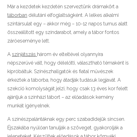
Már a kezdetek kezdetén szerveztünk drámakört a
táborban
délutáni elfoglaltságként. A lelkes alkalmi
színtársulat egy – akkor még – 10-12 napos turnus alatt
összeállított egy színdarabot, amely a tábor fontos
záróeseménye lett.
A
színjátszás
három év elteltével olyannyira
népszerűvé vált, hogy délelőtti, választható témaként is
kipróbáltuk. Színészhallgatók és fiatal művészek
érkeztek a táborba, hogy átadják tudásuk legjavát. A
szekció komolyságát jelzi, hogy csak 13 éves kor felett
ajánljuk a színházi tábort – az előadások kemény
munkát igényelnek.
A színészpalántáknak egy perc szabadidejük sincsen.
Éjszakába nyúlóan tanulják a szöveget, gyakorolják a
jeleneteket. Készültek előadások a tábor környéki