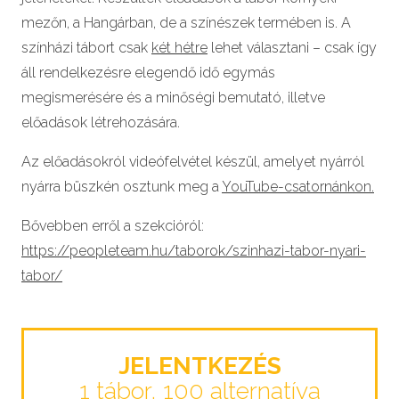
mezőn, a Hangárban, de a színészek termében is. A
színházi tábort csak
két hétre
lehet választani – csak így
áll rendelkezésre elegendő idő egymás
megismerésére és a minőségi bemutató, illetve
előadások létrehozására.
Az előadásokról videófelvétel készül, amelyet nyárról
nyárra büszkén osztunk meg a
YouTube-csatornánkon.
Bővebben erről a szekcióról:
https://peopleteam.hu/taborok/szinhazi-tabor-nyari-
tabor/
JELENTKEZÉS
1 tábor, 100 alternatíva